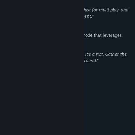
“15 co-op campaign levels were created just for multi play, and
they're just as satisfying as the solo content.”
Finally, there’s a kinetic 2 player versus mode that leverages
Polarity’s core mechanics.
“It's a bit like goalie vs. goalie soccer, but it's a riot. Gather the
friends together, let's toss the ole cube around.”
Systemkrav
MINIMUM:
Windows 7 or above
OS *:
2 GHz
PROSESSOR:
1 GB RAM
MINNE:
DirectX 9 compatible video card
GRAFIKK:
4 GB tilgjengelig plass
LAGRING:
Yes
LYDKORT:
None
TILLEGGSMERKNADER: