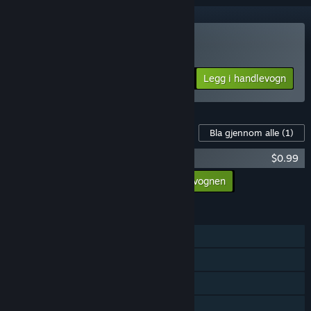
Kjøp Polarity
Legg i handlevogn
$12.99
Innhold til dette spillet
Bla gjennom alle
(1)
Polarity - Soundtrack
$0.99
Legg til alt innholdet i handlevognen
$0.99
FUNKSJONER
Enkeltspiller
Flerspiller
Delt skjerm
Steam-prestasjoner