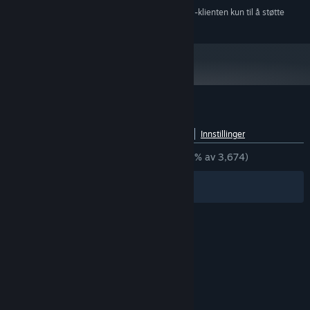
Fra og med den 1. januar 2024 kommer Steam-klienten kun til å støtte
*
Windows 10 og nyere versjoner.
Kundeanmeldelser for Polarity
Se oversikt over språk
Om brukeranmeldelser
Innstillinger
GJENNOM TIDENE:
Stort sett positive
(78 % av 3,674)
Filtre
Dine språk
© Valve Corporation. Alle rettigheter reservert. Alle
varemerker tilhører sine respektive eiere i USA og
andre land.
Retningslinjer for personvern
|
Juridisk
|
Tilgjengelighet
|
Steams abonnementsavtale
|
Refusjoner
|
Informasjonskapsler