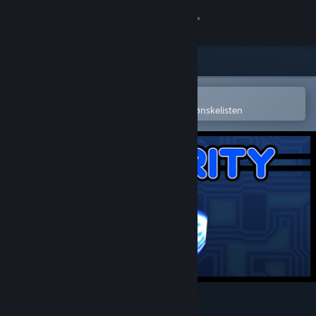
Logg inn
Butikk
Samfunn
Åpne i Steams mobilapp
for å enkelt kjøpe eller legge til på ønskelisten
Om
Kundestøtte
Bytt språk
Skaff deg Steam-appen på mobil
Vis skrivebordsversjon
Polarity