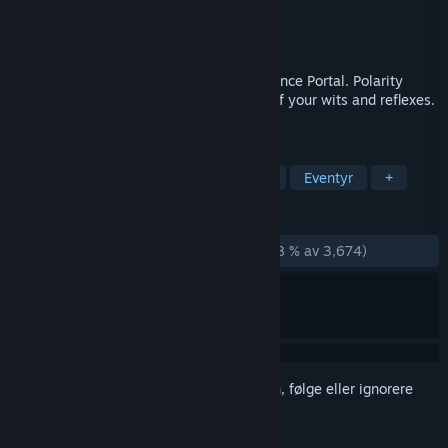
Utvikler
Bluebutton Games
Utgiver
Bluebutton Games
Utgitt
4. nov. 2014
One of the most fun puzzle/platformers since Portal. Polarity
takes it to the next level, demanding all of your wits and reflexes.
Full-featured local co-op campaign.
MERKELAPPER
Hjernetrim
Førsteperson
Indie
Eventyr
+
ANMELDELSER
GJENNOM TIDENE:
Stort sett positive
(78 % av 3,674)
Logg inn
for å legge til på ønskelisten, følge eller ignorere