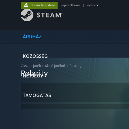
Steam telepítése
Bejelentkezés
|
nyelv
ÁRUHÁZ
KÖZÖSSÉG
Összes játék
>
Akció játékok
>
Polarity
Polarity
NÉVJEGY
TÁMOGATÁS