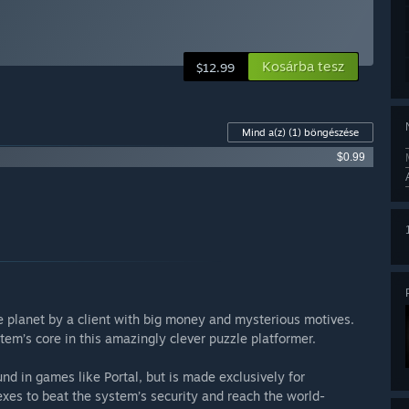
Kosárba tesz
$12.99
Mind a(z)
(1)
böngészése
$0.99
e planet by a client with big money and mysterious motives.
em’s core in this amazingly clever puzzle platformer.
nd in games like Portal, but is made exclusively for
exes to beat the system’s security and reach the world-