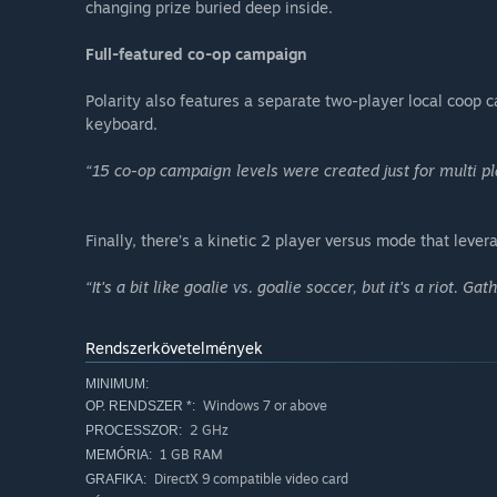
changing prize buried deep inside.
Full-featured co-op campaign
Polarity also features a separate two-player local coo
keyboard.
“15 co-op campaign levels were created just for multi pla
Finally, there’s a kinetic 2 player versus mode that lever
“It's a bit like goalie vs. goalie soccer, but it's a riot. G
Rendszerkövetelmények
MINIMUM:
Windows 7 or above
OP. RENDSZER *:
2 GHz
PROCESSZOR:
1 GB RAM
MEMÓRIA:
DirectX 9 compatible video card
GRAFIKA: