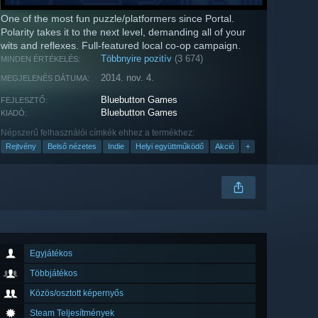
One of the most fun puzzle/platformers since Portal.
Polarity takes it to the next level, demanding all of your
wits and reflexes. Full-featured local co-op campaign.
Többnyire pozitív
(3 674)
MINDEN ÉRTÉKELÉS:
2014. nov. 4.
MEGJELENÉS DÁTUMA:
Bluebutton Games
FEJLESZTŐ:
Bluebutton Games
KIADÓ:
Népszerű felhasználói címkék ehhez a termékhez:
Rejtvény
Belső nézetes
Indie
Helyi együttműködő
Akció
+
Egyjátékos
Többjátékos
Közös/osztott képernyős
Steam Teljesítmények