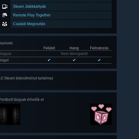
Steam Játékkártyák
Remote Play Together
Családi Megosztás
Nyelvek
:
Felület
Hang
Feliratozás
Magyar
Nem támogatott
Angol
✔
✔
✔
10 Steam teljesítményt tartalmaz
Mind
a(z) 10
Pontbolt tárgyak érhetők el