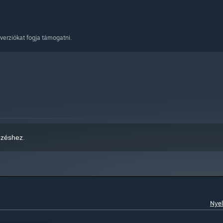
verziókat fogja támogatni.
ézéshez
.
Nyel