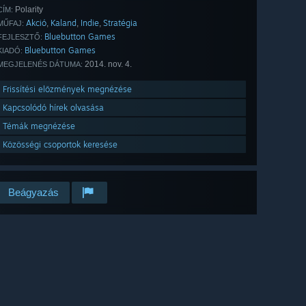
Polarity
CÍM:
Akció
Kaland
Indie
Stratégia
,
,
,
MŰFAJ:
Bluebutton Games
FEJLESZTŐ:
Bluebutton Games
KIADÓ:
2014. nov. 4.
MEGJELENÉS DÁTUMA:
Frissítési előzmények megnézése
Kapcsolódó hírek olvasása
Témák megnézése
Közösségi csoportok keresése
Beágyazás