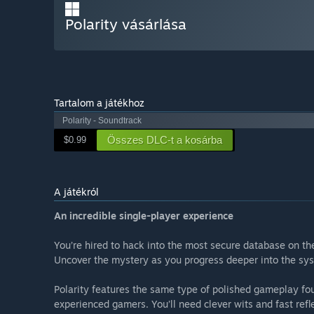
Polarity vásárlása
Tartalom a játékhoz
Polarity - Soundtrack
Összes DLC-t a kosárba
$0.99
A játékról
An incredible single-player experience
You’re hired to hack into the most secure database on th
Uncover the mystery as you progress deeper into the syst
Polarity features the same type of polished gameplay fou
experienced gamers. You’ll need clever wits and fast refl