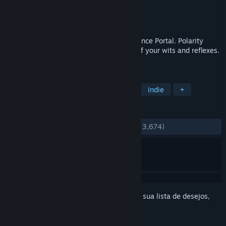
Desenvolvedor
Bluebutton Games
Distribuidora
Bluebutton Games
Lançado:
4/nov./2014
One of the most fun puzzle/platformers since Portal. Polarity
takes it to the next level, demanding all of your wits and reflexes.
Full-featured local co-op campaign.
MARCADORES
Quebra-Cabeça
Primeira Pessoa
Indie
+
ANÁLISES
DESDE O INÍCIO:
Bem positivas
(78% de 3,674)
Inicie a sessão
para adicionar este item à sua lista de desejos,
segui-lo ou ignorá-lo