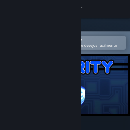
Iniciar sessão
Loja
Comunidade
Abra no aplicativo móvel do Steam
para comprar ou adicionar à lista de desejos facilmente
Sobre
Suporte
Alterar idioma
Baixe o aplicativo móvel do Steam
Ver versão para computadores
Polarity