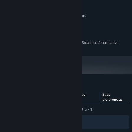
2 GHz
PROCESSADOR:
1 GB de RAM
MEMÓRIA:
DirectX 9 compatible video card
PLACA DE VÍDEO:
4 GB de espaço disponível
ARMAZENAMENTO:
Yes
PLACA DE SOM:
None
OUTRAS OBSERVAÇÕES:
A partir do dia 1º de janeiro de 2024, o cliente Steam será compatível
*
apenas com o Windows 10 ou posterior.
Análises de usuários para Polarity
Ver detalhamento por
Sobre as análises de
Suas
idioma
usuários
preferências
DESDE O INÍCIO:
Bem positivas
(78% de 3,674)
Filtros
Idiomas preferidos