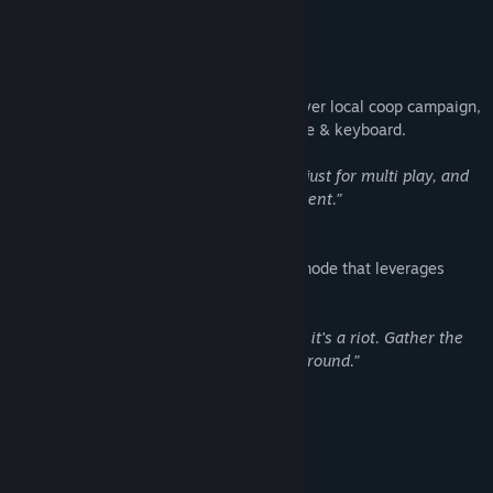
inside.
Full-featured co-op campaign
Polarity also features a separate two-player local coop campaign,
which supports both gamepads and mouse & keyboard.
“15 co-op campaign levels were created just for multi play, and
they're just as satisfying as the solo content.”
Finally, there’s a kinetic 2 player versus mode that leverages
Polarity’s core mechanics.
“It's a bit like goalie vs. goalie soccer, but it's a riot. Gather the
friends together, let's toss the ole cube around.”
Requisitos de sistema
MÍNIMOS:
Windows 7 or above
SO *: