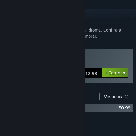
Indisponível em Português (Brasil)
Este produto não está disponível no seu idioma. Confira a
lista de idiomas oferecidos antes de comprar.
Comprar Polarity
+ Carrinho
$12.99
Conteúdo para este jogo
Ver todos
(1)
Polarity - Soundtrack
$0.99
Adicionar todos ao carrinho
$0.99
RECURSOS