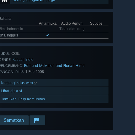
Berbagi dengan Keluarga
Bahasa
:
Antarmuka
Audio Penuh
Subtitle
Bhs. Indonesia
Tidak didukung
Bhs. Inggris
✔
COIL
JUDUL:
Kasual
Indie
,
GENRE:
Edmund McMillen and Florian Himsl
PENGEMBANG:
1 Feb 2008
TANGGAL RILIS:
Kunjungi situs web
Lihat diskusi
Temukan Grup Komunitas
Sematkan