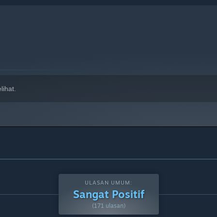
ihat.
ULASAN UMUM:
Sangat Positif
(171 ulasan)