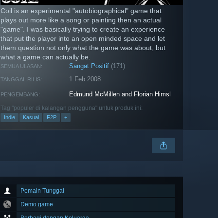
Coil is an experimental "autobiographical" game that
plays out more like a song or painting then an actual
"game". I was basically trying to create an experience
that put the player into an open minded space and let
them question not only what the game was about, but
what a game can actually be.
Sangat Positif
(171)
SEMUA ULASAN:
1 Feb 2008
TANGGAL RILIS:
Edmund McMillen and Florian Himsl
PENGEMBANG:
Tag "populer di kalangan pengguna" untuk produk ini:
Indie
Kasual
F2P
+
Pemain Tunggal
Demo game