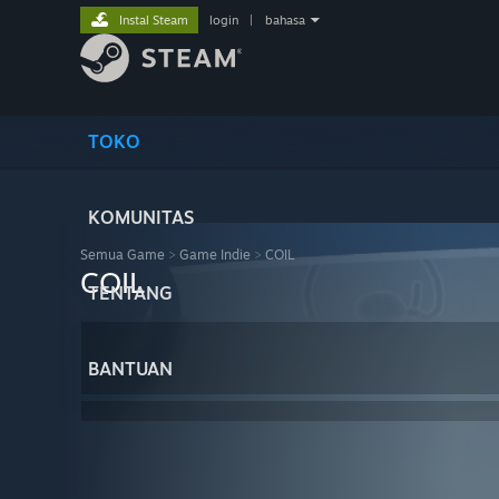
Instal Steam
login
|
bahasa
TOKO
KOMUNITAS
Semua Game
>
Game Indie
>
COIL
COIL
TENTANG
BANTUAN