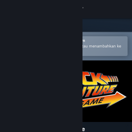
Login
Toko
Komunitas
Buka dengan Aplikasi Seluler Steam
Untuk mempermudah pembelian atau menambahkan ke
wishlist-mu
Tentang
Bantuan
Ubah bahasa
Dapatkan Aplikasi Seluler Steam
Lihat situs web desktop
Back to the Future: The Game