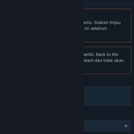
Bhs. Indonesia tidak didukung
Produk ini tidak didukung dalam bahasamu. Silakan tinjau
daftar bahasa yang didukung di bawah ini sebelum
melakukan pembelian.
Pemberitahuan:
Karena permintaan penerbit, Back to the
Future: The Game tidak dijual di Toko Steam dan tidak akan
muncul di pencarian.
FITUR
Pemain Tunggal
Berbagi dengan Keluarga
BAHASA
2 bahasa yang didukung