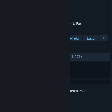
Pengembang
Telltale Games
Penerbit
Telltale Games
Dirilis
23 Des 2010
Featuring a special appearance by Michael J. Fox!
TAG
Petualangan
Tunjuk & Klik
Teka-Teki
Lucu
+
ULASAN
KESELURUHAN:
Sangat Positif
(89% dari 1,271)
Login
untuk menambahkan item ini ke wishlist-mu,
mengikutinya, atau mengabaikannya