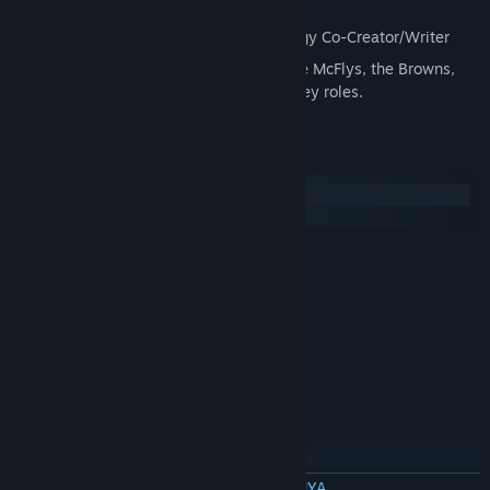
and Jennifer Parker
Collaboration with Bob Gale Film, Trilogy Co-Creator/Writer
Back to the Future’s “first families.” The McFlys, the Browns,
and of course, the Tannens – all play key roles.
Persyaratan Sistem
Windows
macOS
MINIMUM:
XP Service Pack 3 / Vista / Windows 7
OS *:
1.8 GHz Pentium 4 or equivalent
PROCESSOR:
2 GB RAM
MEMORY:
ATI or NVidia card w/ 256 MB RAM
GRAPHICS:
Direct X 9.0c
DIRECTX®:
2 GB Space Free
HARD DRIVE:
Direct X 8.1 sound device
SOUND:
RECOMMENDED:
XP Service Pack 3 / Vista / Windows 7
OS *:
BACA SELENGKAPNYA
2.7 GHz Pentium 4 or equivalent