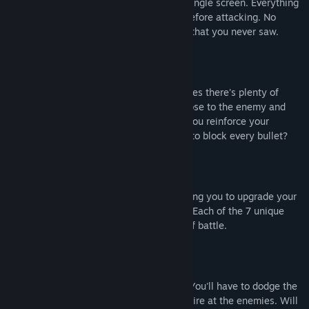
The entire game takes place within a single screen. Everything
that can be dangerous will be visible before attacking. No
chance of getting sniped by an enemy that you never saw.
UNIQUE PLAYSTYLES
With 4 different classes and 16 upgrades there's plenty of
unique ways to play. Will you get in close to the enemy and
trust your healing capabilities, or will you reinforce your
position with your teammates in order to block every bullet?
PICK UP NEW GUNS
Enemies will drop their weapons allowing you to upgrade your
arsenal throughout each play-through. Each of the 7 unique
weapons can quickly change the tide of battle.
UPGRADES GO BOTH WAYS
Bullets hurt no matter who shot them. You'll have to dodge the
same bullets you, or your teammates, fire at the enemies. Will