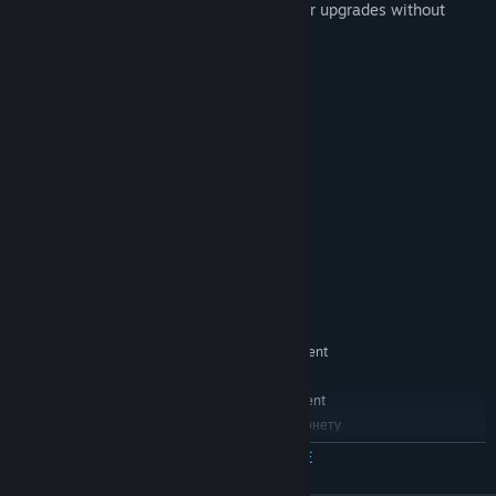
you be able to handle the power of your upgrades without
falling to them yourselves?
Системные требования
МИНИМАЛЬНЫЕ:
Windows 7, Windows 10 and 11
ОС *:
x64, x86 architecture
ПРОЦЕССОР:
4 GB ОЗУ
ОПЕРАТИВНАЯ ПАМЯТЬ:
DX10, DX11,DX12 capable GPU
ВИДЕОКАРТА:
200 MB
МЕСТО НА ДИСКЕ:
РЕКОМЕНДОВАННЫЕ:
Windows 7, Windows 10 and 11
ОС *:
AMD Ryzen 9 3900X or equivalent
ПРОЦЕССОР:
8 GB ОЗУ
ОПЕРАТИВНАЯ ПАМЯТЬ:
NVIDIA GTX 1080 Ti or equivalent
ВИДЕОКАРТА:
Широкополосное подключение к интернету
СЕТЬ:
500 MB
МЕСТО НА ДИСКЕ:
ЧИТАТЬ ДАЛЬШЕ
С 1 января 2024 года клиент Steam будет поддерживать только
*