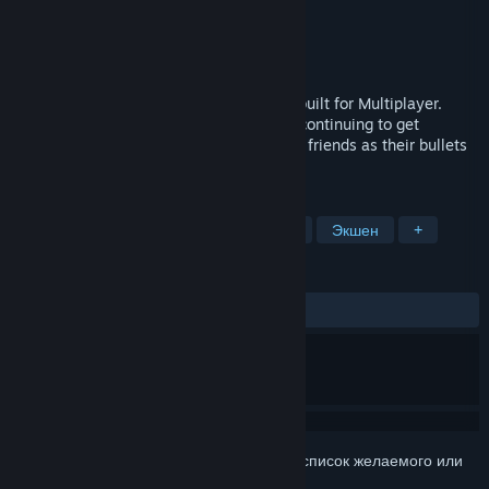
Разработчик
Rocketcat Studios
Издатель
Rocketcat Studios
Дата выпуска
2 авг. 2024 г.
Back To Back is a Top-Down Rogue-Lite built for Multiplayer.
Survive endless waves of enemies while continuing to get
stronger, but be careful to work with your friends as their bullets
are just as dangerous as the enemy's.
ПО МЕТКАМ
Пулевой ад
Упрощённый рогалик
Экшен
+
ОБЗОРЫ
Нет обзоров
Войдите
, чтобы добавить этот продукт в список желаемого или
скрыть его