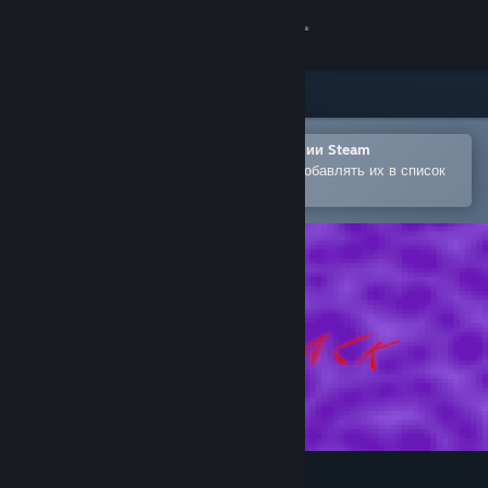
Войти
Магазин
Сообщество
Открыть в мобильном приложении Steam
Позволяет легко покупать игры и добавлять их в список
желаемого
Информация
Поддержка
Изменить язык
Скачать мобильное приложение Steam
Полная версия
Back To Back