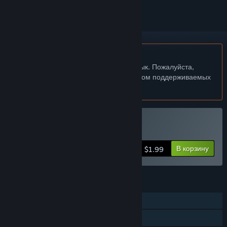
Не поддерживается русский язык
Этот продукт не поддерживает ваш язык. Пожалуйста,
перед покупкой ознакомьтесь со списком поддерживаемых
языков.
Купить Back To Back
В корзину
$1.99
ФУНКЦИИ
Для одного игрока
Кооператив (по сети)