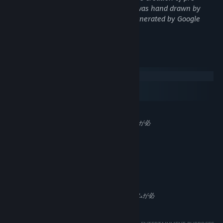
rendered visual artwork. Some artwork was hand drawn by
Jesse Petrone, and other artwork was generated by Google
Gemini.
システム要件
Windows
macOS
SteamOS + Linux
最低:
64 ビットプロセッサとオペレーティングシステムが必
要です
Windows 10
OS:
Intel Core i5
プロセッサー:
4 GB RAM
メモリー:
1400 MB の空き容量
ストレージ:
推奨:
64 ビットプロセッサとオペレーティングシステムが必
要です