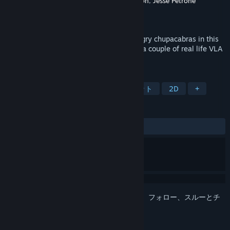
開発元
Pete DeSimone
,
Erik Jacobson
,
Jesse Petrone
パブリッシャー
Pete DeSimone
リリース日
2026年7月19日
Defend Earth from hostile aliens and hungry chupacabras in this
modern classic arcade game. Created by a couple of real life VLA
Operators!
タグ
アーケード
カジュアル
コンバット
2D
+
レビュー
ユーザーレビューはありません
このアイテムをウィッシュリストへの追加、フォロー、スルーとチ
ェックするには、
サインイン
してください。