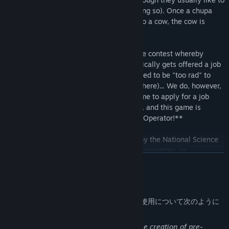
carry the cow back to their lair before doing so). Once a chupa
has sunk its sizeable fangs and talons into a cow, the cow is
mortally wounded and cannot be saved.
We wanted to do a "Last Starfighter"-style contest whereby
whoever earns the highest score automatically gets offered a job
with NRAO, but sadly that idea was deemed to be "too rad" to
actually implement (paraphrasing a little here)... We do, however,
encourage everyone who crushes this game to apply for a job
with NRAO. It's an amazing place to work, and this game is
exactly
the same as being a real life VLA Operator!**
*This game is not approved or endorsed by the National Science
Foundation, National Radio Astronomy Observatory, or
続きを読む
Associated Universities, Inc. Many movies, TV shows, and video
games have been set at the VLA over its ~50-year history... We
just happen to work there!
AI生成コンテンツの開示
開発者は、ゲームでのAI生成コンテンツの使用について次のように
**The truth value of this claim has not been independently
説明しています。
verified and is dubious at best.
Generative AI was used to supplement the creation of pre-