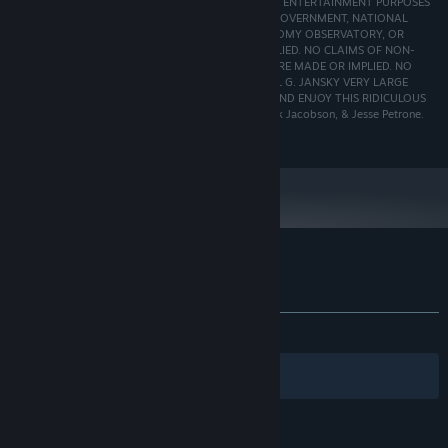
THIS GAME IS A WORK OF FICTION PRESENTED FOR ENTERTAINMENT PURPOSES
ONLY. NO CLAIMS OF ENDORSEMENT BY THE U.S. GOVERNMENT, NATIONAL
SCIENCE FOUNDATION, NATIONAL RADIO ASTRONOMY OBSERVATORY, OR
ASSOCIATED UNIVERSITIES, INC. ARE MADE OR IMPLIED. NO CLAIMS OF NON-
PUBLIC KNOWLEDGE OF EXTRATERRESTRIAL LIFE ARE MADE OR IMPLIED. NO
CLAIMS OF ACTUAL WEAPONIZATION OF THE KARL G. JANSKY VERY LARGE
ARRAY ARE MADE OR IMPLIED. TAKE A CHILL PILL AND ENJOY THIS RIDICULOUS
GAME FOR WHAT IT IS! (c) 2024 Pete DeSimone, Erik Jacobson, & Jesse Petrone.
All rights reserved.
『Ops』のカスタマーレビュー
ユーザーレビューについて
個人設定
ユーザーレビューはありません
フィルター
あなたの言語