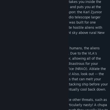
Created by real life VLA Operators*, Ops takes you inside the
リリース日:
2026年7月19日
早期アクセスリリース日:
2024年8月13日
shadowy world of U.S. Special Operations and puts you at the
controls of the world's largest energy weapon: the Karl Zjunior
Very Lethal Array! Disguised as a giant radio telescope larger
than New York City, this massive weapon was built for one
purpose and one purpose only: to terminate hostile aliens with
extreme prejudice! Lucky for you, the night sky above rural New
Mexico is a target-rich environment...
Knowing cows to be more intelligent than humans, the aliens
seek to abduct as many cows as possible. Due to the VLA's
special relationship with the cattle rancher, allowing all of the
rancher's cattle to be abducted would be disastrous for your
employer, the National Radio Ablation Office (NRAO). Ablate the
aliens before they can abduct all the cows! Also, look out -- the
alien ships pack devastating laser cannons that can melt your
antennas within a few seconds. Kill the attacking ship before your
antenna melts, and your antenna will eventually cool back down.
As you get to higher levels, you may notice other threats, such as
chupacabras. These foul creatures are particularly nasty! A chupa
will happily eat an entire cow whole (although they usually like to