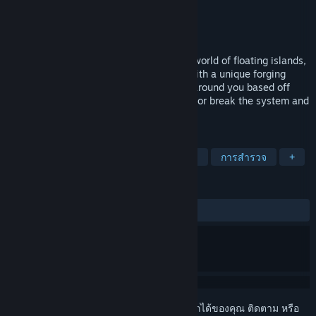
Cogs and Gears Games
ผู้พัฒนา
Mytholite Games
ผู้จัดจำหน่าย
วางจำหน่ายแล้ว
จะแจ้งให้ทราบในภายหลัง
In this steampunk RPG, adventure into a world of floating islands,
pirates and robots. Craft and dismantle with a unique forging
system and watch as the world changes around you based off
your choices. Will you be a hero, a pirate or break the system and
become a revolutionary?
แท็ก
สตีมพังก์
เกมสวมบทบาท
โจรสลัด
การสำรวจ
+
บทวิจารณ์
ไม่มีบทวิจารณ์จากผู้ใช้
เข้าสู่ระบบ
เพื่อเพิ่มผลิตภัณฑ์นี้ลงในสิ่งที่อยากได้ของคุณ ติดตาม หรือ