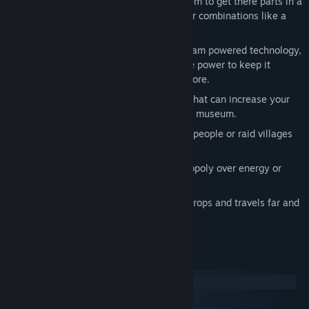
Forge items together and dismantle them to get there parts in a
unique crafting system which allows for combinations like a
gun on a stick
.
Integrate futuristic technology with steam powered technology,
a futuristic robot but you don't have the power to keep it
running for longer than a minute and more.
Collect artifacts from a forgotten time that can increase your
abilities as a player or give them to the museum.
Fight pirates and become a hero to the people or raid villages
and become a feared plunderer.
Join the large corporations with a monopoly over energy or
topple them as a revolutionist.
Become a peaceful farmer that grows crops and travels far and
wide to find new unique seeds.
ความต้องการระบบ
Windows
macOS