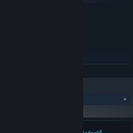
SteamOS + Linux
ขั้นต่ำ:
TBD
ระบบปฏิบัติการ:
TBD
โปรเซสเซอร์:
แรม TBD MB
หน่วยความจำ:
TBD
กราฟิกส์:
พื้นที่ว่างที่พร้อมใช้งาน TBD MB
พื้นที่จัดเก็บข้อมูล:
แนะนำ:
TBD
ระบบปฏิบัติการ:
TBD
โปรเซสเซอร์:
อ่านเพิ่มเติม
แรม TBD MB
หน่วยความจำ:
TBD
กราฟิกส์:
พื้นที่ว่างที่พร้อมใช้งาน TBD MB
พื้นที่จัดเก็บข้อมูล:
รางวัล
ไม่พบบทวิจารณ์สำหรับผลิตภัณฑ์นี้