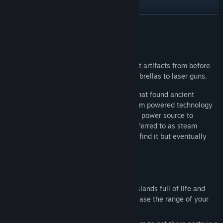
ดูประวัติการอัปเดต
อ่านเพิ่มเติม
อ่านข่าวที่เกี่ยวข้อง
เกี่ยวกับเกมนี้
ดูกระดานสนทนา
Pirates and Adventure! Rediscover ancient artifacts from before
the sky islands formed, anything from umbrellas to laser guns.
ค้นหากลุ่มชุมชน
Your father was a famous archaeologist that found ancient
technology and integrated it into the steam powered technology
ชื่อ:
Sky Ahoy
which is all that is left. He heard of a new power source to
แนว:
ผจญภัย
,
แคชชวล
,
เกมสวมบทบาท
replace the pressurised capsules of air referred to as steam
วันวางจำหน่าย:
จะแจ้งให้ทราบในภายหลัง
capsules. He dedicated years to trying to find it but eventually
went missing just as he got close.
Features
Explore an ever-growing world of sky islands full of life and
secrets. Collect map fragments to increase the range of your
map giving you access to more islands.