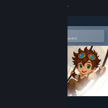
เข้าสู่ระบบ
ร้านค้า
ชุมชน
เปิดในแอป Steam แบบพกพา
เพิ่มให้ลงในสิ่งที่อยากได้ของคุณได้โดยสะดวก
เกี่ยวกับ
ฝ่ายสนับสนุน
เปลี่ยนภาษา
รับแอป Steam แบบพกพา
ชมเว็บไซต์สำหรับเดสก์ท็อป
Sky Ahoy