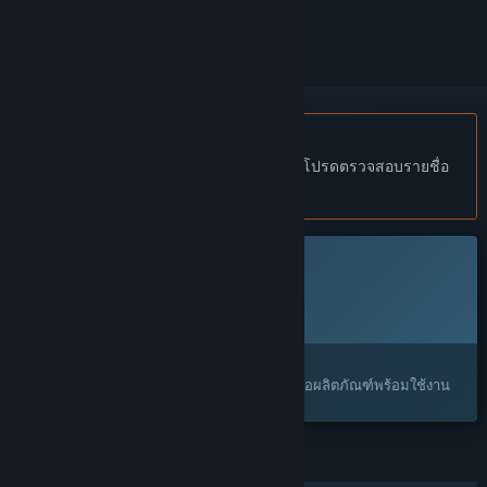
ทำเครื่องหมายเป็นถูกละเว้น
ไม่รองรับภาษาไทย
ผลิตภัณฑ์นี้ไม่รองรับภาษาท้องถิ่นของคุณ โปรดตรวจสอบรายชื่อ
ภาษาที่รองรับก่อนทำการสั่งซื้อ
เกมนี้ยังไม่พร้อมใช้งานบน Steam
วันวางจำหน่ายที่วางแผนไว้:
จะแจ้งให้ทราบในภายหลัง
น่าสนใจ?
เพิ่มในสิ่งที่คุณอยากได้ และรับการแจ้งเตือนเมื่อผลิตภัณฑ์พร้อมใช้งาน
คุณสมบัติ