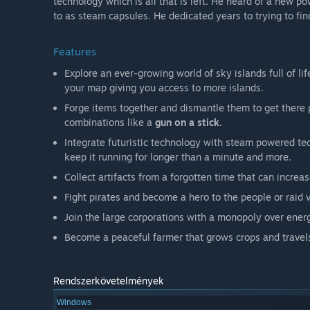
technology which is all that is left. He heard of a new po
to as steam capsules. He dedicated years to trying to find
Features
Explore an ever-growing world of sky islands full of li
your map giving you access to more islands.
Forge items together and dismantle them to get there p
combinations like a
gun on a stick
.
Integrate futuristic technology with steam powered tec
keep it running for longer than a minute and more.
Collect artifacts from a forgotten time that can increa
Fight pirates and become a hero to the people or raid 
Join the large corporations with a monopoly over energ
Become a peaceful farmer that grows crops and travels
Rendszerkövetelmények
Windows