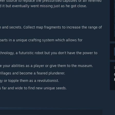
wer source to replace the pressurised capsules of air referred
 it but eventually went missing just as he got close.
fe and secrets. Collect map fragments to increase the range of
arts in a unique crafting system which allows for
hnology, a futuristic robot but you don't have the power to
se your abilities as a player or give them to the museum.
villages and become a feared plunderer.
y or topple them as a revolutionist.
 far and wide to find new unique seeds.