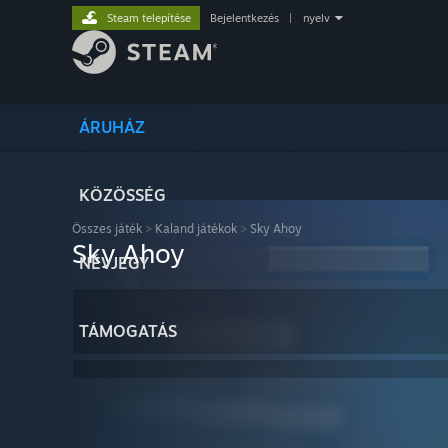
Steam telepítése
Bejelentkezés
|
nyelv
ÁRUHÁZ
KÖZÖSSÉG
Összes játék
>
Kaland játékok
>
Sky Ahoy
Sky Ahoy
NÉVJEGY
TÁMOGATÁS