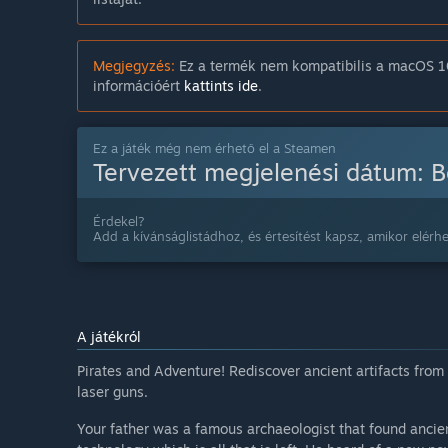
Megjegyzés:
Ez a termék nem kompatibilis a macOS 10
információért
kattints ide
.
Ez a játék még nem érhető el a Steamen
Tervezett megjelenési dátum:
B
Érdekel?
Add a kívánságlistádhoz, és értesítést kapsz, amikor elérhe
A játékról
Pirates and Adventure! Rediscover ancient artifacts from
laser guns.
Your father was a famous archaeologist that found ancie