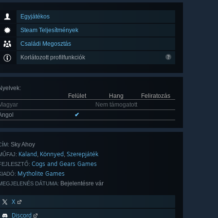
Egyjátékos
Steam Teljesítmények
Családi Megosztás
Korlátozott profilfunkciók
Nyelvek
:
Felület
Hang
Feliratozás
Magyar
Nem támogatott
Angol
✔
Sky Ahoy
CÍM:
Kaland
Könnyed
Szerepjáték
,
,
MŰFAJ:
Cogs and Gears Games
FEJLESZTŐ:
Mytholite Games
KIADÓ:
Bejelentésre vár
MEGJELENÉS DÁTUMA:
X
Discord