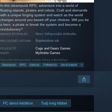
In this steampunk RPG, adventure into a world of
floating islands, pirates and robots. Craft and dismantle
with a unique forging system and watch as the world
changes around you based off your choices. Will you be
a hero, a pirate or break the system and become a
revolutionary?
Nincs felhasználói értékelés
MINDEN ÉRTÉKELÉS:
Bejelentésre vár
MEGJELENÉS DÁTUMA:
Cogs and Gears Games
FEJLESZTŐ:
Mytholite Games
KIADÓ:
Népszerű felhasználói címkék ehhez a termékhez:
Steampunk
RPG
Kalózok
Felfedezés
Akció-kaland
+
PC demó letöltése
Tudj meg többet