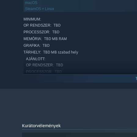
macOS
SteamOS + Linux
MINIMUM:
TBD
OP. RENDSZER:
TBD
PROCESSZOR:
TBD MB RAM
MEMÓRIA:
TBD
GRAFIKA:
TBD MB szabad hely
TÁRHELY:
AJÁNLOTT:
TBD
OP. RENDSZER:
TBD
PROCESSZOR:
TBD MB RAM
MEMÓRIA:
TBD
GRAFIKA:
TBD MB szabad hely
TÁRHELY:
Kurátorvélemények