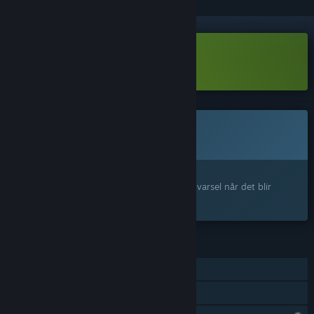
Last ned Medieval Pig Demo
Dette spillet er ikke tilgjengelig ennå
Kommer snart
Interessert?
Legg til produktet på ønskelisten og få et varsel når det blir
tilgjengelig.
FUNKSJONER
Enkeltspiller
Familiedeling