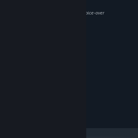
slik:
Steam page image and logo. Dialogues voice-over
Beskrivelse av voksent innhold
Utviklerne beskriver innholdet slik:
Inappropriate jokes, bad language.
Systemkrav
MINIMUM:
Windows 10
OS:
Ryzen 5 1600
PROSESSOR:
8 GB RAM
MINNE:
GeForce GTX 1050
GRAFIKK:
Versjon 11
DIRECTX:
10 GB tilgjengelig plass
LAGRING: