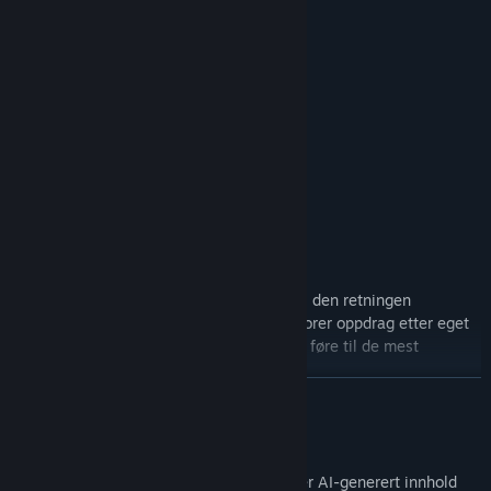
I dette eventyret må du:
Samle ressurser
Lage gjenstander
Bygge hus
Fullføre oppdrag
Lytte tålmodig til dialoger
Og selvfølgelig kjempe for ditt griseliv!
Foran deg ligger en helt åpen verden. Gå i den retningen
grisehjertet ditt peker på! Fullfør eller ignorer oppdrag etter eget
ønske, men husk: beslutningene dine kan føre til de mest
uventede konsekvensene!
LES MER
Opplysning om AI-generert innhold
Utviklerne beskriver hvordan spillet bruker AI-generert innhold