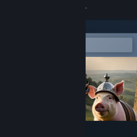
Logg inn
Butikk
Samfunn
Åpne i Steams mobilapp
for å enkelt legge til på ønskelisten
Om
Kundestøtte
Bytt språk
Skaff deg Steam-appen på mobil
Vis skrivebordsversjon
Medieval Pig