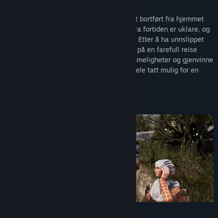
Vis oppdateringslogg
Du er en gris i middelalderen som har blitt bortført fra hjemmet
Les beslektede nyheter
ditt og ført et ukjent sted. Minnene dine fra fortiden er uklare, og
verden rundt deg er fremmed og fiendtlig. Etter å ha unnslippet
Vis diskusjoner
kidnapperne på mirakuløst vis, må du dra på en farefull reise
gjennom ukjente land! Oppdag deres hemmeligheter og gjenvinne
Finn samfunnsgrupper
hukommelsen din! Er slike bragder i det hele tatt mulig for en
gris? Øf!
Tittel:
Medieval Pig
Sjanger:
Action
,
Eventyr
,
Rollespill
Utgivelsesdato:
Kommer snart