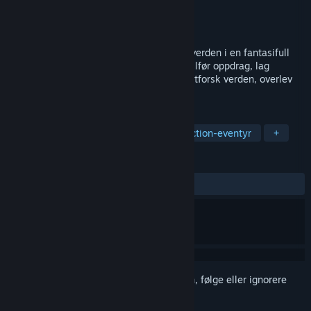
Utvikler
Medieval Pig Studio
Utgiver
Medieval Pig Studio
Utgitt
Kommer snart
Medieval Pig er et action-RPG med åpen verden i en fantasifull
middelalder der du spiller som en gris! Fullfør oppdrag, lag
rustninger og våpen, kjemp mot fiender, utforsk verden, overlev
og finn ut din grisehistorie!
MERKELAPPER
Souls-aktig
Action-rollespill
Action-eventyr
+
ANMELDELSER
Ingen brukeranmeldelser
Logg inn
for å legge til på ønskelisten, følge eller ignorere