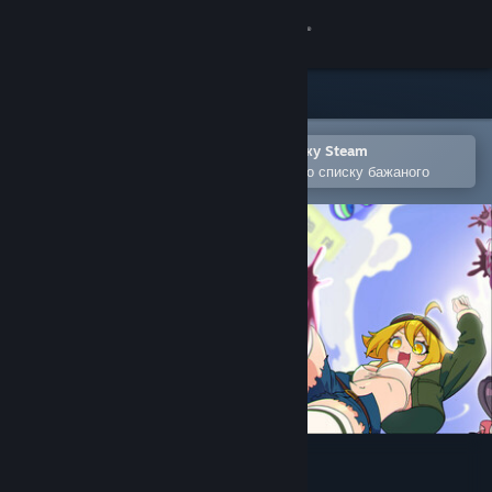
Увійти
Крамниця
Спільнота
Відкрити в мобільному застосунку Steam
Щоби легко придбати або додати до списку бажаного
Інформація
Підтримка
Змінити мову
Завантажити мобільний застосунок Steam
Переглянути повну версію
MOMO Crash