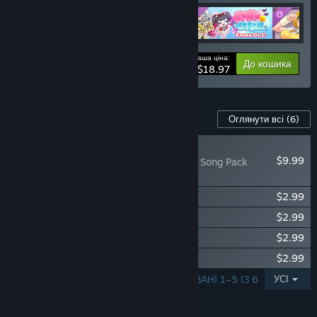
Ваша ціна:
Про комплект
До кошика
$18.97
Вміст для цієї гри
Оглянути всі
(6)
НОВИНКА
$9.99
MOMO Crash: Spring Song Pack
2026
MOMO Crash - Easter Bunny Pack DLC
$2.99
MOMO Crash - Tennis Pack DLC
$2.99
MOMO Crash - Nekomimi Pack DLC
$2.99
MOMO Crash - Xmas Pack DLC
$2.99
ПОКАЗАНІ 1–5 ІЗ 6
УСІ
ОСОБЛИВОСТІ