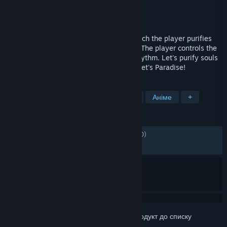
Розробник
SKOOTA GAMES
Видавець
SCOOTER FILMS INC.
Дата виходу
18 верес. 2025
This game is a rhythm action game in which the player purifies
souls by pinching them with girls' thighs! The player controls the
thighs and pinches the flowing souls in rhythm. Let's purify souls
by pinching them with thighs in rhythm! Let's Paradise!
ПОЗНАЧКИ
Миловидно
Ритм-гра
Музика
Аніме
+
РЕЦЕНЗІЇ
ЗА ВЕСЬ ЧАС:
дуже схвальні
(89% з 700)
НАЙНОВІШІ:
дуже схвальні
(91% з 12)
Увійдіть до акаунта
, щоби додати цей продукт до списку
бажаного чи позначити як ігнорований.