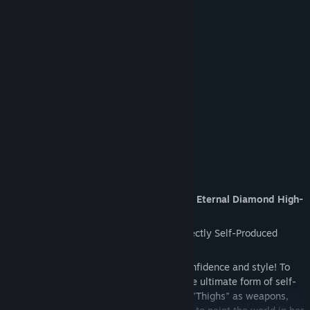
💎
Daia (The Confident and Unstoppable Eternal Diamond High-
Teen)
"Fascinate, Pierce, Dominate——The Perfectly Self-Produced
Thighs"
Daia, the "Jewel Girl" who shines with confidence and style! To
her, "KAWAII" (cuteness) is justice and the ultimate form of self-
expression. Wielding her perfectly toned "Thighs" as weapons,