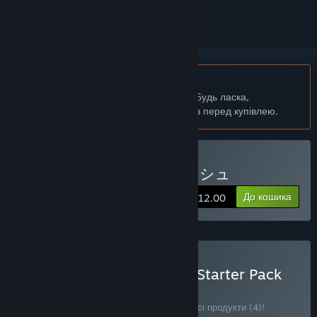
українська мова недоступна
Цей продукт не підтримує вашу мову. Будь ласка,
перегляньте список підтримуваних мов перед купівлею.
Придбати ももっとクラッシュ
До кошика
$12.00
Придбати MOMO Crash : Starter Pack
КОМПЛЕКТ
(?)
Придбайте цей комплект, щоб отримати всі продукти (4)!