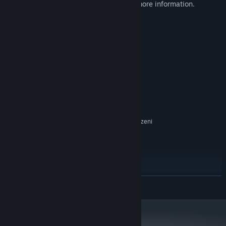
Please check out our publisher page for more information.
Wymagania systemowe
KONFIGURACJA MINIMALNA:
Wymaga 64-bitowego procesora i systemu
operacyjnego
Windows 10/11
SYSTEM OPERACYJNY:
Intel Core i5-2300
PROCESOR:
3 GB RAM
PAMIĘĆ:
Nvidia GTX 960
KARTA GRAFICZNA:
150 MB dostępnej przestrzeni
MIEJSCE NA DYSKU:
KONFIGURACJA ZALECANA:
Wymaga 64-bitowego procesora i systemu
operacyjnego
Windows 10/11
SYSTEM OPERACYJNY:
Intel Core i5-8400
PROCESOR:
ROZWIŃ
4 GB RAM
PAMIĘĆ:
Nvidia GTX 1060
KARTA GRAFICZNA:
150 MB dostępnej przestrzeni
MIEJSCE NA DYSKU: