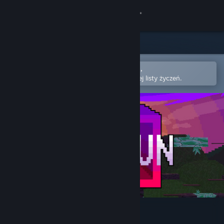
Zaloguj się
Sklep
Społeczność
Otwórz w aplikacji mobilnej Steam,
aby łatwo kupić lub dodać do swojej listy życzeń.
Informacje
Wsparcie
Zmień język
Pobierz aplikację mobilną Steam
Wersja przeglądarkowa
Koppun-50