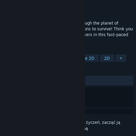
Producent
Claire Andrews [dP]
Wydawca
DigiPen Institute of Technology
Wydano
3 sierpnia 2024
Run, jump, dash, and shoot your way through the planet of
Koppun-50, stealing your enemies' weapons to survive! Think you
have what it takes to defeat 49 other players in this fast-paced
battle-royale?
TAGI
Side-scroller
Akcja
Platformowe 2D
2D
+
RECENZJE
W OGÓLE:
Pozytywne
(93% z 16)
Zaloguj się
, aby dodać tę pozycję do listy życzeń, zacząć ją
obserwować lub oznaczyć jako ignorowaną