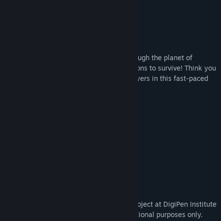
Tytuł:
Koppun-50
O tej grze
Gatunek:
Akcja
,
Free to Play
Data wydania:
3 sierpnia 2024
Run, jump, dash, and shoot your way through the planet of
Koppun-50, stealing your enemies' weapons to survive! Think you
have what it takes to defeat 49 other players in this fast-paced
battle-royale?
Insanely replayable combat loop
Over 50 special weapons
An expansive battlefield
This game was developed as a student project at DigiPen Institute
of Technology and was created for educational purposes only.