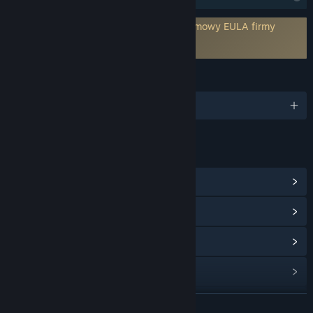
Wymaga wyrażenia zgody na warunki umowy EULA firmy
trzeciej
Koppun-50 EULA
JĘZYKI
Obsługiwane języki: 1
LINKI I INFORMACJE
Zobacz centrum społeczności
Wyświetl historię aktualizacji
Zobacz powiązane aktualności
Pokaż dyskusje
Znajdź grupy społeczności
ROZWIŃ