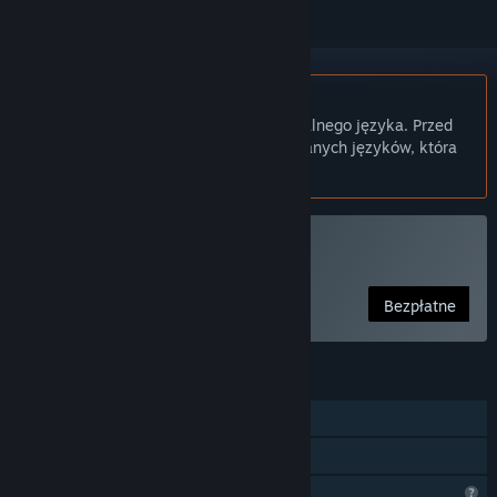
Polski język nie jest obsługiwany
Ten produkt nie obsługuje twojego lokalnego języka. Przed
zakupem zapoznaj się z listą obsługiwanych języków, która
znajduje się poniżej.
Graj w Koppun-50
Bezpłatne
FUNKCJE
Jednoosobowa
Udostępnianie gier
Ograniczone funkcje profilu