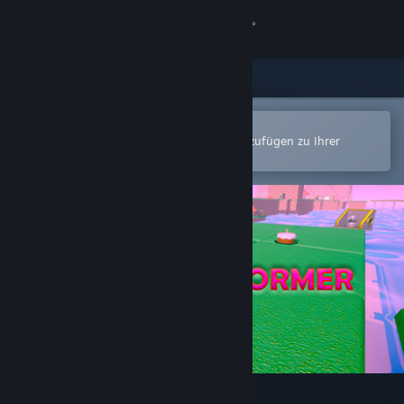
Anmelden
Shop
Community
In der Steam-Mobile-App öffnen
Zum einfachen Kauf oder zum Hinzufügen zu Ihrer
Wunschliste.
Info
Support
Sprache ändern
Steam-Mobile-App herunterladen
Desktopversion anzeigen
Cake Platformer