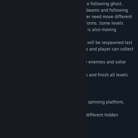
map/level. Maps has different enemies like following ghost,
shooting cannons, moving cannons, laser beams and following
ufo. Levels has different puzzles like player need move different
items to unlock doors, unlock hidden platforms. Some levels
player need find keys to open door. There is also moving
platforms, falling platforms.
Falling to water will kill player and player will be respawned last
checkpoint. In start of level there is 3 lives and player can collect
more at levels.
Also player can use laser shoot to destroy enemies and solve
some puzzles.
So be the hero, kill enemies, solve puzzles and finish all levels
Features:
- 5 maps
- Platforms (Spline platform, fall platform, spinning platform,
destructible platform).
- Solve different puzzles to unlock doors, different hidden
platforms etc
- Puzzle system.
- Collectibles (Coins, Health, Lifes, Keys).