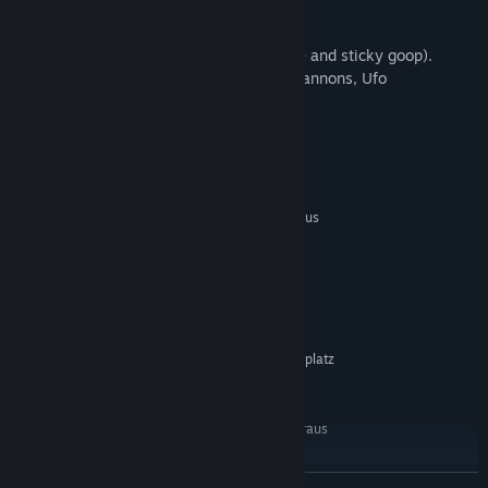
- Score system.
- Checkpoints.
- Physics surface component (Slippery ice and sticky goop).
- Enemies like ghosts, cannons, moving cannons, Ufo
- Fan/Wind machine.
Systemanforderungen
MINDESTANFORDERUNGEN:
Setzt 64-Bit-Prozessor und -Betriebssystem voraus
windows 10
BETRIEBSSYSTEM:
i3
PROZESSOR:
2 GB RAM
ARBEITSSPEICHER:
NVidia GeForce 800 series
GRAFIK:
Version 9.0
DIRECTX:
900 MB verfügbarer Speicherplatz
SPEICHERPLATZ:
Direct x9
SOUNDKARTE:
EMPFOHLEN:
Setzt 64-Bit-Prozessor und -Betriebssystem voraus
windows 10
BETRIEBSSYSTEM:
i5
PROZESSOR:
WEITERLESEN