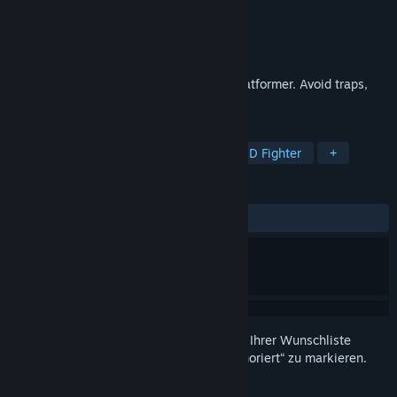
Entwickler
Bonittor Games
Publisher
Bonittor Games
Veröffentlichung
11. Jul. 2024
Be a Ninja character in this 3rd person platformer. Avoid traps,
enemies, solve puzzles and finish maps
TAGS
Gelegenheitsspiel
Abenteuer
3D Fighter
+
REZENSIONEN
Keine Nutzerrezensionen
Melden Sie sich an
, um dieses Produkt zu Ihrer Wunschliste
hinzuzufügen, zu abonnieren oder als „Ignoriert“ zu markieren.