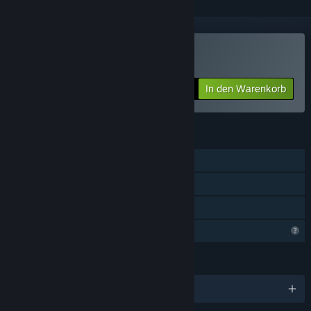
Cake Platformer kaufen
In den Warenkorb
$0.99
FUNKTIONEN
Einzelspieler
Steam-Errungenschaften
Familienbibliothek
Profilfunktionen eingeschränkt
SPRACHEN
Englisch