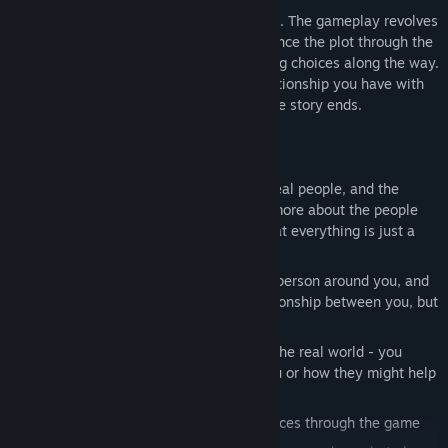
This is a story focused Visual Novel game. The gameplay revolves
around interacting with the game to advance the plot through the
eyes of the protagonist Sonny, and making choices along the way.
The choices you make will affect the relationship you have with
the characters and will also affect how the story ends.
FEATURES
Live in two worlds: the real one, with real people, and the
dream world, where you will discover more about the people
around you - without them knowing that everything is just a
dream
Discover what dreams say about each person around you, and
how this can change not only the relationship between you, but
the person's life in general
Make friends and bond with people in the real world - you
never know what they might say to you or how they might help
you
Make choices and feel their consequences through the game