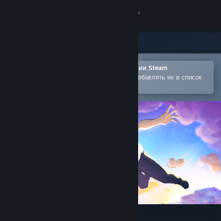
Войти
Магазин
Сообщество
Открыть в мобильном приложении Steam
Позволяет легко покупать игры и добавлять их в список
желаемого
Информация
Поддержка
Изменить язык
Скачать мобильное приложение Steam
Полная версия
Dare to Lucid Dream