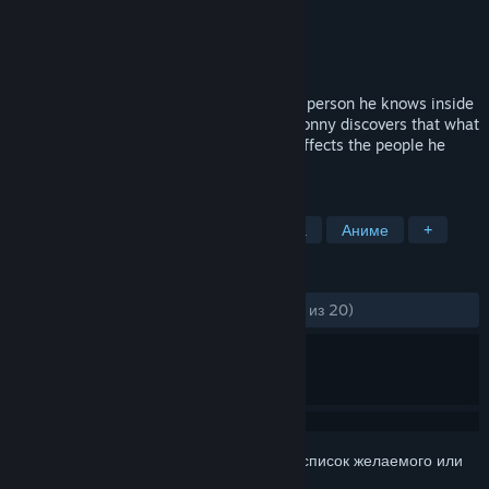
Разработчик
Ghost Penguin
Издатель
Ghost Penguin
Дата выпуска
7 июл. 2025 г.
For the first time in years, Sonny meets a person he knows inside
of his lucid dreams and, to his surprise, Sonny discovers that what
he says and does in his dreams directly affects the people he
dreamed about.
ПО МЕТКАМ
Приключение
Визуальная новелла
Аниме
+
ОБЗОРЫ
ЗА ВСЁ ВРЕМЯ:
Положительные
(100% из 20)
Войдите
, чтобы добавить этот продукт в список желаемого или
скрыть его