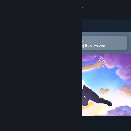
Zaloguj się
Sklep
Społeczność
Otwórz w aplikacji mobilnej Steam,
aby łatwo kupić lub dodać do swojej listy życzeń.
Informacje
Wsparcie
Zmień język
Pobierz aplikację mobilną Steam
Wersja przeglądarkowa
Dare to Lucid Dream