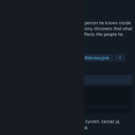
Producent
Ghost Penguin
Wydawca
Ghost Penguin
Wydano
7 lipca 2025
For the first time in years, Sonny meets a person he knows inside
of his lucid dreams and, to his surprise, Sonny discovers that what
he says and does in his dreams directly affects the people he
dreamed about.
TAGI
Przygodowe
Powieść wizualna
Rekreacyjne
+
RECENZJE
W OGÓLE:
Pozytywne
(100% z 20)
Zaloguj się
, aby dodać tę pozycję do listy życzeń, zacząć ją
obserwować lub oznaczyć jako ignorowaną