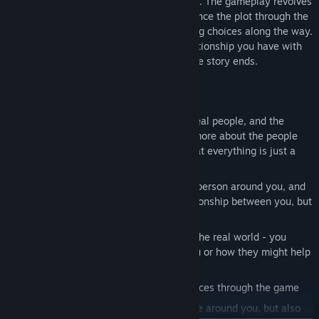
This is a story focused Visual Novel game. The gameplay revolves
around interacting with the game to advance the plot through the
eyes of the protagonist Sonny, and making choices along the way.
The choices you make will affect the relationship you have with
the characters and will also affect how the story ends.
FEATURES
Live in two worlds: the real one, with real people, and the
dream world, where you will discover more about the people
around you - without them knowing that everything is just a
dream
Discover what dreams say about each person around you, and
how this can change not only the relationship between you, but
the person's life in general
Make friends and bond with people in the real world - you
never know what they might say to you or how they might help
you
Make choices and feel their consequences through the game
Discover ways of helping not only those around you, but also