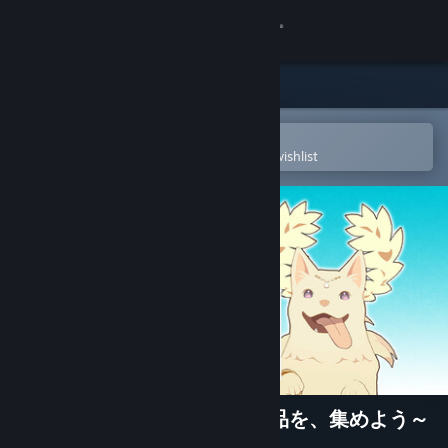
Sign in
Store
Community
Open in the Steam Mobile App
To easily purchase or add to your wishlist
About
Support
Change language
Get the Steam Mobile App
View desktop website
異世界∞異世界 ～次はどの作品を、集めよう～