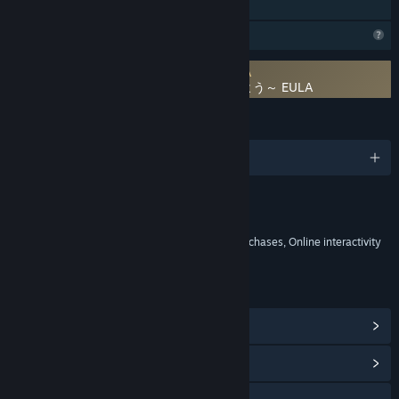
Family Sharing
Profile Features Limited
Requires agreement to a 3rd-party EULA
異世界∞異世界 ～次はどの作品を、集めよう～ EULA
LANGUAGES
1 supported languages
Content
Includes Interactive Elements
In-game purchases, Chance based in-game purchases, Online interactivity
LINKS & INFO
View Steam Achievements
(12)
View Community Hub