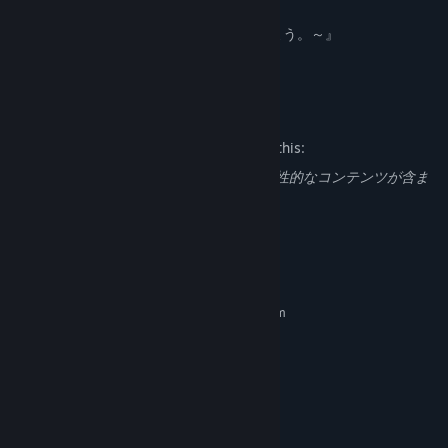
・
『異世界 異世界 ～次はどの作品を、集めよう。～』
©COLOPL, Inc.
Mature Content Description
The developers describe the content like this:
全年齢対象ではない可能性のあるヌードや性的なコンテンツが含ま
れています。
System Requirements
MINIMUM:
Requires a 64-bit processor and operating system
Windows10(64bit)
OS:
Intel Core i5（第6世代～）
PROCESSOR:
8 GB RAM
MEMORY:
Intel UHD620
GRAPHICS:
Version 11
DIRECTX:
Broadband Internet connection
NETWORK: