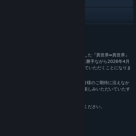
Visit the website
X
View update history
READ MORE
Read related news
About This Game
View discussions
皆様に支えられてサービスを続けておりました『異世界∞異世界』
および「異世界∞異世界BBS」ですが、誠に勝手ながら2026年4月
Find Community Groups
27日（月）をもって、サービスを終了させていただくことになりま
した。
Title:
異世界∞異世界 ～次はどの作品を、集めよう～
『異世界∞異世界』を応援していただいた皆様のご期待に沿えなか
Genre:
Casual
,
Free To Play
ったことをお詫びいたしますとともに、お楽しみいただいていたす
Release Date:
Feb 7, 2025
べての皆様に心より御礼を申し上げます。
詳細につきましては、公式サイトをご確認ください。
・
・