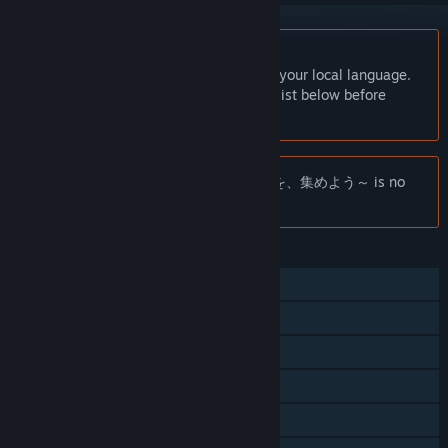
English language not supported
This product does not have support for your local language.
Please review the supported language list below before
purchasing
Notice:
異世界∞異世界 ～次はどの作品を、集めよう～ is no
longer available on the Steam store.
FEATURES
Single-player
Online PvP
Cross-Platform Multiplayer
Steam Achievements
In-App Purchases