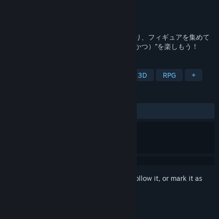
Developer
COLOPL, Inc.
Publisher
COLOPL, Inc.
Released
Feb 7, 2025
夢のパーティを組んでバトルや冒険をしたり、フィギュアを集めて
鑑賞したり……あなたらしい“異世活（いせかつ）”を楽しもう！
TAGS
Casual
Free to Play
Anime
3D
RPG
+
REVIEWS
ALL TIME:
Very Negative
(14% of 71)
Sign in
to add this item to your wishlist, follow it, or mark it as
ignored