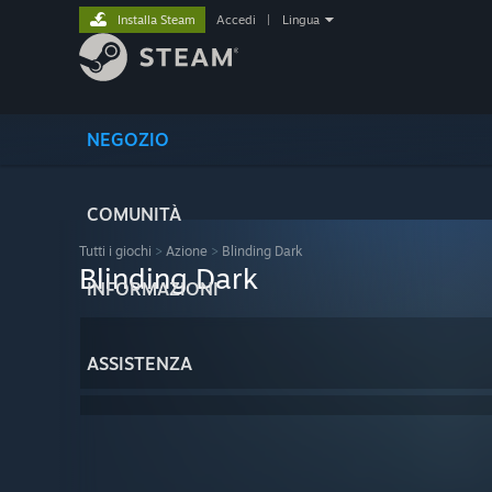
Installa Steam
Accedi
|
Lingua
NEGOZIO
COMUNITÀ
Tutti i giochi
>
Azione
>
Blinding Dark
Blinding Dark
INFORMAZIONI
ASSISTENZA