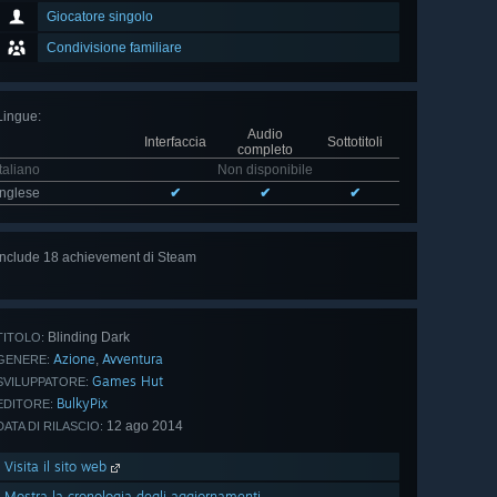
Giocatore singolo
Condivisione familiare
Lingue
:
Audio
Interfaccia
Sottotitoli
completo
Italiano
Non disponibile
Inglese
✔
✔
✔
Include 18 achievement di Steam
Mostra
tutti (18)
Blinding Dark
TITOLO:
Azione
Avventura
,
GENERE:
Games Hut
SVILUPPATORE:
BulkyPix
EDITORE:
12 ago 2014
DATA DI RILASCIO:
Visita il sito web
Mostra la cronologia degli aggiornamenti