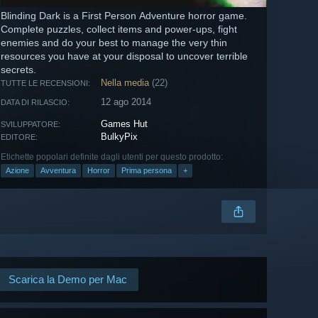
Blinding Dark is a First Person Adventure horror game.
Complete puzzles, collect items and power-ups, fight
enemies and do your best to manage the very thin
resources you have at your disposal to uncover terrible
secrets.
Nella media
(22)
TUTTE LE RECENSIONI:
12 ago 2014
DATA DI RILASCIO:
Games Hut
SVILUPPATORE:
BulkyPix
EDITORE:
Etichette popolari definite dagli utenti per questo prodotto:
Azione
Avventura
Horror
Prima persona
+
Scarica la Demo per Mac