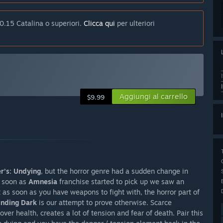
.15 Catalina o superiori.
Clicca qui
per ulteriori
Aggiungi al carrello
$9.99
er’s: Undying
, but the horror genre had a sudden change in
s soon as
Amnesia
franchise started to pick up we saw an
 as soon as you have weapons to fight with, the horror part of
inding Dark
is our attempt to prove otherwise. Scarce
er health, creates a lot of tension and fear of death. Pair this