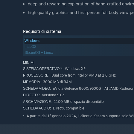
deep and rewarding exploration of hand-crafted enviro
high quality graphics and first person full body view p
Requisiti di sistema
Windows
macOS
SteamOS + Linux
MINIMI:
Windows XP
SISTEMA OPERATIVO *:
Dual core from Intel or AMD at 2.8 GHz
PROCESSORE:
3000 MB di RAM
MEMORIA:
nVidia GeForce 8600/9600GT, ATI/AMD Radea
SCHEDA VIDEO:
Versione 9.0c
DIRECTX:
1100 MB di spazio disponibile
ARCHIVIAZIONE:
DirectX compatible
SCHEDA AUDIO:
A partire dal 1° gennaio 2024, il client di Steam supporta solo W
*