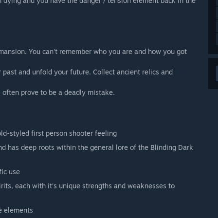
en dying and you have the danger / tension element back in the
a mansion. You can't remember who you are and how you got
 past and unfold your future. Collect ancient relics and
 often prove to be a deadly mistake.
-styled first person shooter feeling
nd has deep roots within the general lore of the Blinding Dark
fic use
rits, each with it’s unique strengths and weaknesses to
le elements