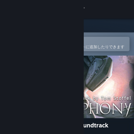
サインイン
ストア
コミュニティ
Steamモバイルアプリで開く
簡単に購入したり、ウィッシュリストに追加したりできます
詳細
サポート
言語を変更
Steamモバイルアプリを入手
デスクトップウェブサイトを表示
Blade Symphony Original Soundtrack