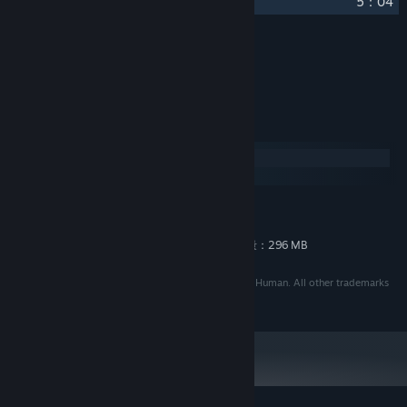
26
Decompression
5：04
クレジット
Tom Stoffel
アーティスト：
システム要件
Windows
macOS
最低:
296 MB の空き容量
ストレージ:
追加の空き容量：296 MB
ストレージ（高品質オーディオ）:
©2005 - 2014 Puny Human, LLC. Developed By Puny Human. All other trademarks
are property of their respective owners.