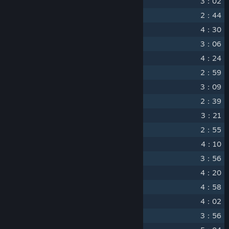
10
Paper Crane
3：02
11
Chandelier Showdown
2：44
12
Controlled Breathing
4：30
13
Full Moon
3：06
14
Highland
4：24
15
Bushido Mode
2：59
16
Ninjutsu Stealth
3：09
17
Annex
2：39
18
Ceremonies
3：21
19
Vagrants
2：55
20
Thirty Story Temple
4：10
21
Bull Fight
3：56
22
Ashes
4：20
23
Vanguard
4：58
24
Relics
4：02
25
Compression
3：56