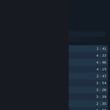
OST Album Artwork.
Over 2 hours of music.
トラックリスト
ディスク1
ディスク2
1
Swords of the North
2：41
2
Wushu Tactics
4：33
3
Sakura Danger
4：46
4
Friends and Enemies
4：15
5
Asphalt Dojo
2：47
6
Sir, I challenge you to a duel.
3：54
7
Black Rose
3：26
8
A Bright Future
3：39
9
Angel of Death
2：30