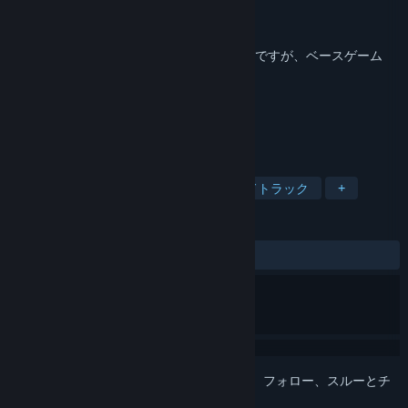
開発元
Tom Stoffel
,
Puny Human
パブリッシャー
Puny Human
リリース日
2014年7月21日
これは
Blade Symphony
の追加コンテンツですが、ベースゲーム
は含まれていません。
タグ
アクション
インディー
サウンドトラック
+
レビュー
全期間：
好評
(20件中100%)
このアイテムをウィッシュリストへの追加、フォロー、スルーとチ
ェックするには、
サインイン
してください。