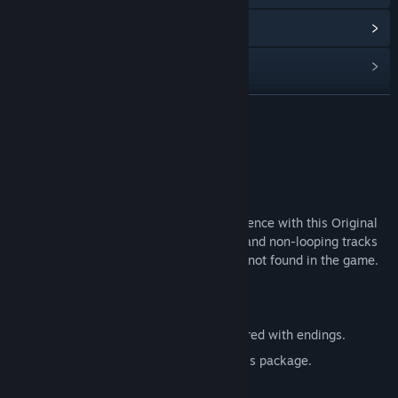
アップデート履歴を表示
関連ニュースをチェック
コミュニティグループを検索
続きを読む
タイトル:
Blade Symphony Original Soundtrack
このコンテンツについて
ジャンル:
アクション
,
インディー
リリース日:
2014年7月21日
Original Soundtrack by Tom Stoffel.
Get the complete Blade Symphony experience with this Original
Soundtrack, which contains re-mastered and non-looping tracks
by the composer as well as b-side tracks not found in the game.
This package includes:
All 26 original in-game tracks remastered with endings.
11 B-Side cut tracks, remastered for this package.
Story and Lore.