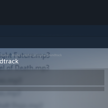
icabili
>
Blade Symphony Original Soundtrack
dtrack