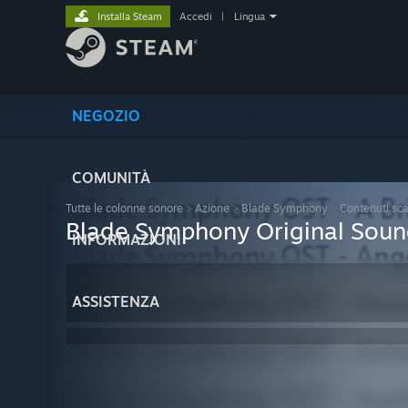
Installa Steam
Accedi
|
Lingua
NEGOZIO
COMUNITÀ
Tutte le colonne sonore
>
Azione
>
Blade Symphony
>
Contenuti scar
Blade Symphony Original Soun
INFORMAZIONI
ASSISTENZA