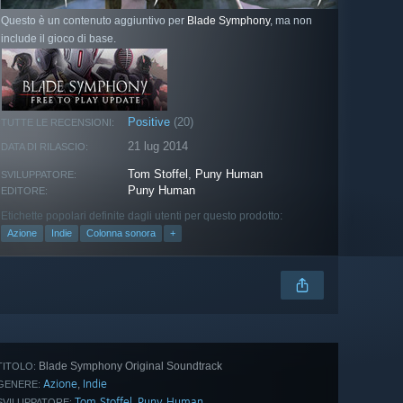
Questo è un contenuto aggiuntivo per
Blade Symphony
, ma non
include il gioco di base.
Positive
(20)
TUTTE LE RECENSIONI:
21 lug 2014
DATA DI RILASCIO:
Tom Stoffel
,
Puny Human
SVILUPPATORE:
Puny Human
EDITORE:
Etichette popolari definite dagli utenti per questo prodotto:
Azione
Indie
Colonna sonora
+
Blade Symphony Original Soundtrack
TITOLO:
Azione
Indie
,
GENERE:
Tom Stoffel
Puny Human
,
SVILUPPATORE: