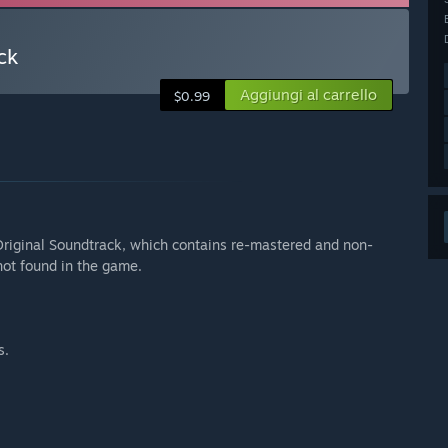
ck
Aggiungi al carrello
$0.99
riginal Soundtrack, which contains re-mastered and non-
not found in the game.
s.