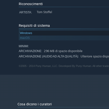
Riconoscimenti
Tom Stoffel
ARTISTA:
Requisiti di sistema
Windows
macOS
MINIMI:
296 MB di spazio disponibile
ARCHIVIAZIONE:
Ulteriore spazio disp
ARCHIVIAZIONE (AUDIO AD ALTA QUALITÀ):
©2005 - 2014 Puny Human, LLC. Developed By Puny Human. All other tradema
Cosa dicono i curatori