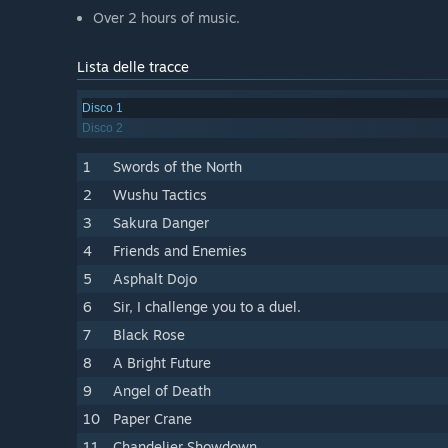
Over 2 hours of music.
Lista delle tracce
Disco 1
Disco 2
1
Swords of the North
2
Wushu Tactics
3
Sakura Danger
4
Friends and Enemies
5
Asphalt Dojo
6
Sir, I challenge you to a duel.
7
Black Rose
8
A Bright Future
9
Angel of Death
10
Paper Crane
11
Chandelier Showdown