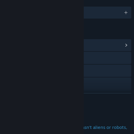
KIELET
englanti
LINKIT JA LISÄTIETOA
Näytä yhteisökeskus
Tutustu sivustoon
Discord
TikTok
Instagram
LUE LISÄÄ
Näytä päivityshistoria
Tietoa pelistä
Lisää aiheeseen liittyviä uutisia
What if the ultimate galactic threat wasn’t aliens or robots,