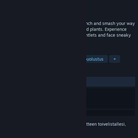
Kehittäjä
Neatly Production
Julkaisija
Virtual Dawn
Julkaistu
Ilmoitetaan myöhemmin
A hilarious VR action game where you punch and smash your way
to protect your space station from mutated plants. Experience
physics-driven combat with powerful gauntlets and face sneaky
enemies with unique strengths!
TUNNISTEET
Lineaarinen
Beat 'em up
Tornipuolustus
+
ARVOSTELUT
Ei käyttäjäarvosteluja
Kirjautumalla sisään
voit lisätä tämän tuotteen toivelistallesi,
seurata sitä tai merkitä sen ohitetuksi