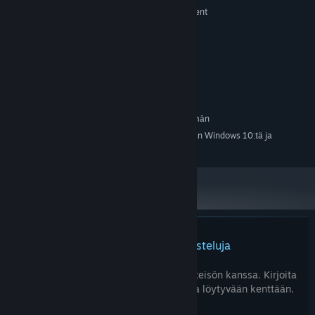
🌟
The demo is FREE!
Why wait? Download it now and show
Intel Core i5 Sandy Bridge or equivalent
SUORITIN:
these plants who’s boss! 🌱
8 GB RAM
MUISTI:
Nvidia GTX 1070 or equivalent
GRAFIIKKA:
Versio 11
DIRECTX:
6 GB kiintolevytilaa
TALLENNUS:
SteamVR
VR-TUKI:
SUOSITUS:
Vaatii 64-bittisen suorittimen ja käyttöjärjestelmän
1.1.24 alkaen Steam-asiakasohjelma tukee vain Windows 10:tä ja
*
uudempia versioita.
Tuotteella ei ole arvosteluja
Arvostele tuote ja jaa kokemuksesi yhteisön kanssa. Kirjoita
arvostelu ostopainikkeiden yläpuolelta löytyvään kenttään.