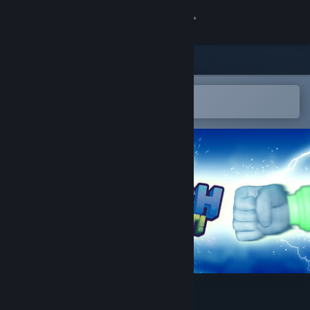
Kirjaudu sisään
Kauppa
Yhteisö
Avaa Steam-mobiilisovelluksessa
Lisää tuote helposti toivelistalle
Tietoa
Tuki
Vaihda kieli
Hanki Steam-mobiilisovellus
Näytä työpöytäsivusto
Punch A Plant!