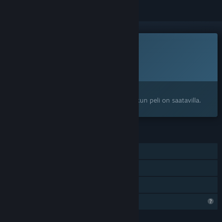
Peli ei ole vielä saatavilla Steamissä
Suunniteltu julkaisupäivä:
Ilmoitetaan myöhemmin
Kiinnostuitko?
Lisää toivelistallesi, niin saat ilmoituksen, kun peli on saatavilla.
OMINAISUUDET
Yksinpeli
Vain VR
Perhejako
Rajoitetut profiiliominaisuudet