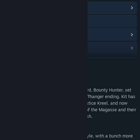
커뮤니티 허브 보기
웹사이트 방문
업데이트 기록 보기
관련 뉴스 보기
커뮤니티 그룹 찾기
더 보기
제목:
Blade Kitten: Episode 2
콘텐츠 정보
장르:
액션
,
어드벤처
,
인디
출시일:
2015년 3월 16일
Episode 2 continues the story of Kit Ballard, Bounty Hunter, set
three months after the original game’s cliffhanger ending. Kit has
been living with her once bounty/rival, Justice Kreel, and now
seeks to unravel the mysterious threads of the Magasse and their
involvement in the troubles on Hollow Wish.
This DLC has:
5 more levels in typical Blade Kitten style, with a bunch more