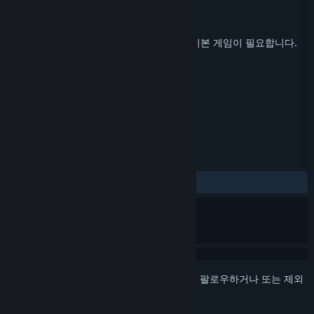
개발자
Krome Studios
배급사
Krome Studios
출시일
2015년 3월 16일
플레이하려면 Steam 버전인
Blade Kitten
기본 게임이 필요합니다.
태그
액션
어드벤처
인디
+
평가
전체:
대체로 긍정적
(77%/35)
로그인
하셔서 게임을 찜 목록에 추가하거나, 팔로우하거나 또는 제외
로 지정하세요.