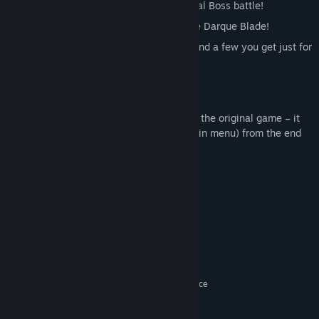
collectables, two mini bosses and a final Boss battle!
3 new blades – unlock the power of the Darque Blade!
15 new unique costumes, 7 to unlock and a few you get just for
buying the Episode!
New achievements.
To access the content you must complete the original game – it
plays through (or hit “continue” on the main menu) from the end
of Episode 1’s last mission.
시스템 요구 사항
MINIMUM:
Windows XP SP2, Vista SP2, 7
OS *:
Intel Core2 Duo 1.8 GHz or AMD
PROCESSOR:
Athlon X2 +3800 or better
1GB RAM
MEMORY:
ATI Radeon X1800 or NVIDIA GeForce
GRAPHICS:
7800 or better
DirectX 9.0c
DIRECTX®: