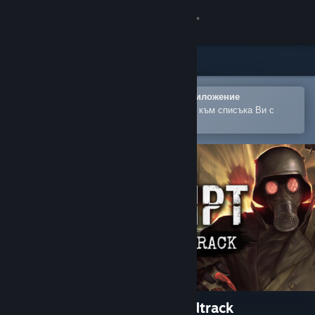
Вписване
Магазин
Общност
Отваряне в мобилното Steam приложение
За лесно закупуване или добавяне към списъка Ви с
желания
Относно
Поддръжка
Смяна на езика
Сдобийте се с мобилното Steam приложение
Преглед на сайта за настолни компютри
CONSCRIPT – Original Soundtrack