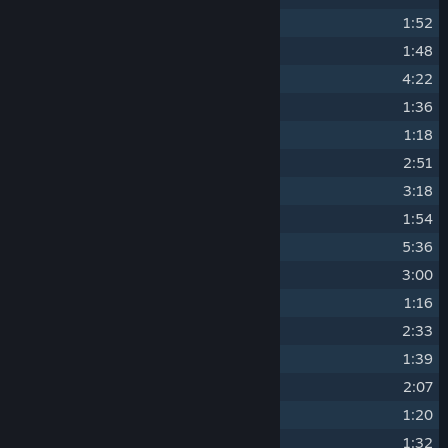
7
Joyful Supper
1:52
8
Reserves
1:48
9
Neurosis
4:22
10
Supply Line
1:36
11
Raiding
1:18
12
Panic Fort
2:51
13
Galleries
3:18
14
Inferno
1:54
15
Carrying the Flame
5:36
16
The Road
3:00
17
A New Front
1:16
18
Refuge (Waning)
2:33
19
The Harvest of Battle
1:39
20
Over the Top
2:07
21
Flammenwerfer
1:20
22
Mort pour la France
1:32