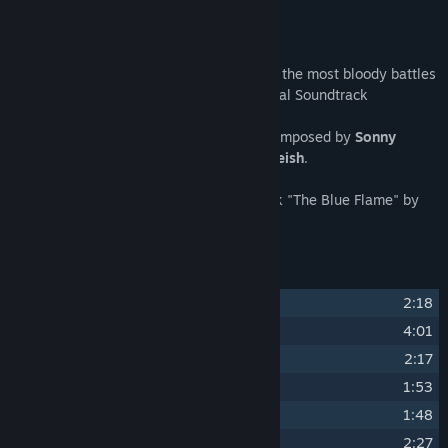
Дата на издаване:
23 юли 2024
Относно това съдържание
Relive the haunting atmosphere of one of the most bloody battles
of World War 1 with the CONSCRIPT Digital Soundtrack
The CONSCRIPT Original Soundtrack is composed by
Sonny
Igusti
. Mixed and mastered by
Jim Rindfleish
.
Includes bonus late game save room track "The Blue Flame" by
Survival Spheres
.
Списък на песните
1
Brother
2:18
2
To the Front (First Encounter)
4:01
3
Disputed Barricade
2:17
4
Chlorine
1:53
5
Trench Foot
1:48
6
Refuge
2:27