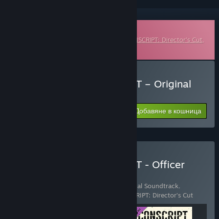
Сваляем саундтрак
Това е допълнително съдържание за
CONSCRIPT: Director’s Cut
,
но не включва базовата игра.
Закупуване на CONSCRIPT – Original
Soundtrack
Добавяне в кошница
$4.99
Закупуване на CONSCRIPT - Officer
Edition
Включва 3 артикула:
CONSCRIPT – Original Soundtrack
,
CONSCRIPT – Trench Raider Pack
,
CONSCRIPT: Director’s Cut