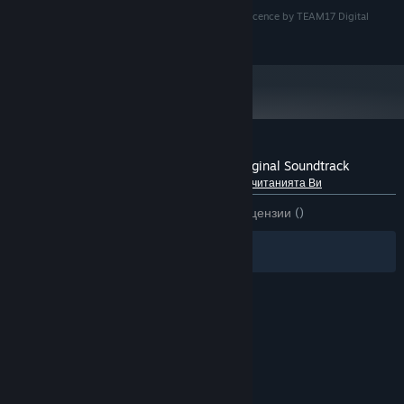
CONSCRIPT © Catchweight Studio, published under licence by TEAM17 Digital
Limited
Рецензии от клиенти за CONSCRIPT – Original Soundtrack
Относно потребителските рецензии
Предпочитанията Ви
ЗА ЦЕЛИЯ ПЕРИОД:
1 потребителски рецензии
()
Филтри
Езиците Ви
© Valve Corporation. Всички права запазени. Всички
търговски марки принадлежат на съответните им
собственици в САЩ и други страни.
Декларация за
поверителност
|
Юридическа информация
|
Достъпност
|
Условия за ползване на Steam
|
Възстановявания
|
Бисквитки