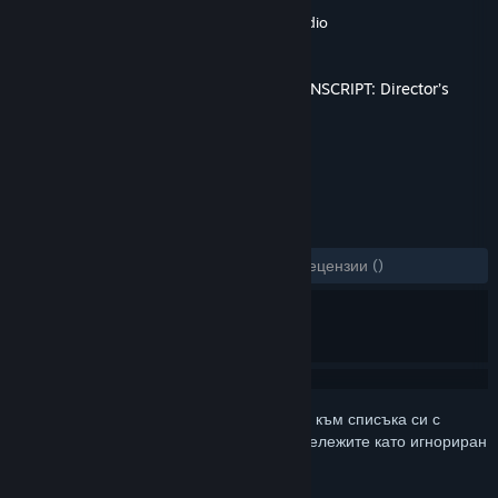
Разработчик
Sonny Igusti
,
Catchweight Studio
Издател
Team17
Издадена на
23 юли 2024
Това е допълнително съдържание за
CONSCRIPT: Director’s
Cut
, но не включва базовата игра.
РЕЦЕНЗИИ
ЗА ЦЕЛИЯ ПЕРИОД:
1 потребителски рецензии
()
Впишете се
, за да добавите този артикул към списъка си с
желания, да го последвате или да го отбележите като игнориран