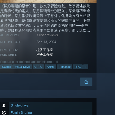
《與妳響起的樂音》是一款文字冒險遊戲。故事講述彼此
是青梅竹馬的兩人，悠月與璃音分別已久，某天碰巧重逢
的時候，悠月卻發現璃音遇上了意外，化身為只有自己能
看見的幽靈。劇情圍繞在夢想和兩人的戀情下展開，不僅
逐步拾回從前的約定，日子也將邁向幸福的同時──高中
時，曾經見過的那場流星雨再次劃過了夜空。而，這次的
兩人會許下什麼願望？
7 user reviews
ALL REVIEWS:
Sep 13, 2024
RELEASE DATE:
橙香工作室
DEVELOPER:
橙香工作室
PUBLISHER:
Popular user-defined tags for this product:
Casual
Visual Novel
CRPG
Anime
Romance
RPG
+
Single-player
Family Sharing