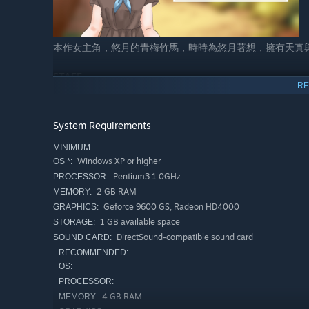
本作女主角，悠月的青梅竹馬，時時為悠月著想，擁有天真
STAFF
RE
總監/編劇/程式編輯：橙香
主美術：羽夜秋、Cocoya
美術協力：賴韻竹、Loshifu
System Requirements
程式編輯：黃睿鈞、楊育誠
MINIMUM:
Windows XP or higher
OS *:
CAST
Pentium3 1.0GHz
璃音：連思宇
PROCESSOR:
2 GB RAM
MEMORY:
Geforce 9600 GS, Radeon HD4000
GRAPHICS:
1 GB available space
STORAGE:
DirectSound-compatible sound card
SOUND CARD:
RECOMMENDED:
OS:
PROCESSOR:
4 GB RAM
MEMORY: