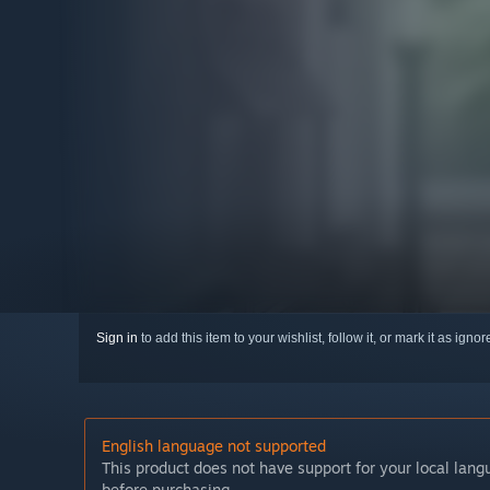
Sign in
to add this item to your wishlist, follow it, or mark it as igno
English language not supported
This product does not have support for your local lan
before purchasing