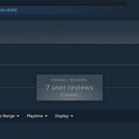
AD MORE
indows 10 and later versions.
OVERALL REVIEWS:
7 user reviews
(7 reviews)
e Range
Playtime
Display