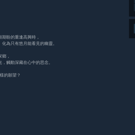
頸期盼的重逢高興時，
、化為只有悠月能看見的幽靈。
家鄉，
光，觸動深藏在心中的思念。
麼樣的願望？