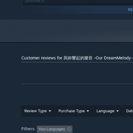
GRAPHICS:
2 GB available space
STORAGE:
RE
SOUND CARD:
Starting January 1st, 2024, the Steam Client will only support W
*
Customer reviews for 與妳響起的樂音 -Our DreamMelody-
Review Type
Purchase Type
Language
Dat
Filters
Your Languages