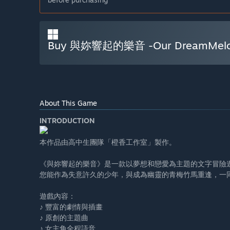
Buy 與妳響起的樂音 -Our DreamMelo
About This Game
INTRODUCTION
本作品由高中生團隊「橙香工作室」製作。
《與妳響起的樂音》是一款以夢想和戀愛為主題的文字冒險
您能作為失意許久的少年，與成為幽靈的青梅竹馬重逢，一
遊戲內容：
♪ 豐富的劇情與插畫
♪ 原創的主題曲
♪ 女主角全程語音