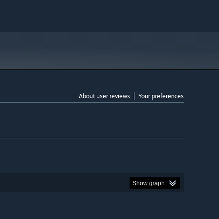
About user reviews
Your preferences
Show graph