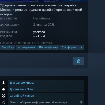
2Д приключение о спасении магических зверей в
Москве и роли сотрудника дизайн бюро во всей этой
истории.
Нет обзоров
ВСЕ ОБЗОРЫ:
3 квартал 2026
ДАТА ВЫХОДА:
yookond.
РАЗРАБОТЧИК:
yookond.
ИЗДАТЕЛЬ:
Популярные метки для этого продукта:
Вид сбоку
Исследования
2D-платформер
Платформер
+
Для одного игрока
Достижения Steam
Семейный доступ
Steam собирает информацию об этой игре