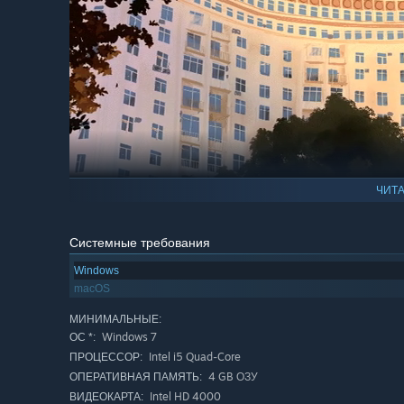
ЧИТА
Системные требования
Windows
macOS
✦ Обычная жизнь дизайнера
МИНИМАЛЬНЫЕ:
Windows 7
Паша ходит на работу, пьет кофе, старается спать.
ОС *:
Intel i5 Quad-Core
ПРОЦЕССОР:
4 GB ОЗУ
ОПЕРАТИВНАЯ ПАМЯТЬ:
Intel HD 4000
ВИДЕОКАРТА: