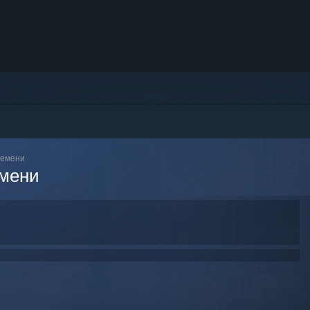
ремени
емени