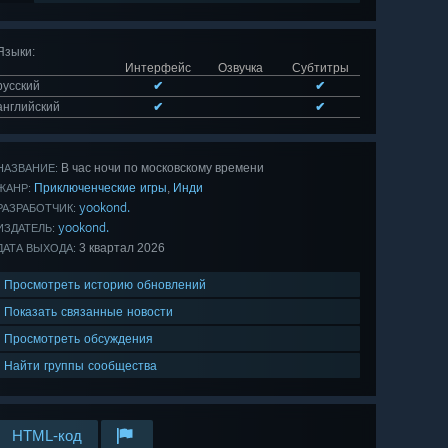
Языки
:
Интерфейс
Озвучка
Субтитры
русский
✔
✔
английский
✔
✔
В час ночи по московскому времени
НАЗВАНИЕ:
Приключенческие игры
Инди
,
ЖАНР:
yookond.
РАЗРАБОТЧИК:
yookond.
ИЗДАТЕЛЬ:
3 квартал 2026
ДАТА ВЫХОДА:
Просмотреть историю обновлений
Показать связанные новости
Просмотреть обсуждения
Найти группы сообщества
HTML-код