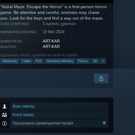
"Astral Maze: Escape the Horror" is a first-person horror
game. Be attentive and careful, enemies may chase
you. Look for the keys and find a way out of the maze.
5 κριτικές χρηστών
ΌΛΕΣ ΟΙ ΚΡΙΤΙΚΈΣ:
10 Μαϊ 2024
ΗΜ/ΝΊΑ ΚΥΚΛΟΦΟΡΊΑΣ:
ART-KAR
ΔΗΜΙΟΥΡΓΌΣ:
ART-KAR
ΕΚΔΌΤΗΣ:
Δημοφιλείς ετικέτες χρηστών για αυτό το προϊόν:
Αδράνειας
Γρίφοι
PvE
Οριστικός θάνατος
Ρόλων
3D
+
Ένας παίκτης
Κοινή Χρήση
Περιορισμένα χαρακτηριστικά προφίλ