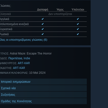
Γλώσσες
:
Διεπαφή
Ήχος
Υπότιτλοι
Ελληνικά
Δεν υποστηρίζεται
Αγγλικά
✔
✔
Απλοποιημένα κινεζικά
✔
✔
Κορεατικά
✔
✔
Ρωσικά
✔
✔
Όλες οι υποστηριζόμενες γλώσσες (6)
Astral Maze: Escape The Horror
ΤΊΤΛΟΣ:
Περιπέτεια
Indie
,
ΕΊΔΟΣ:
ART-KAR
ΔΗΜΙΟΥΡΓΌΣ:
ART-KAR
ΕΚΔΌΤΗΣ:
10 Μαϊ 2024
ΗΜ/ΝΊΑ ΚΥΚΛΟΦΟΡΊΑΣ:
Ιστορικό ενημερώσεων
Σχετικά νέα
Συζητήσεις
Ομάδες της Κοινότητας