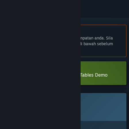
Bahasa Bahasa Melayu tidak disokong
Produk ini tidak menyokong bahasa tempatan anda. Sila
semak senarai bahasa yang disokong di bawah sebelum
membuat pembelian
Muat turun Dungeons and Dining Tables Demo
Permainan ini belum tersedia di Steam lagi
Tarikh Keluaran Dirancang:
Akan diumumkan
Berminat?