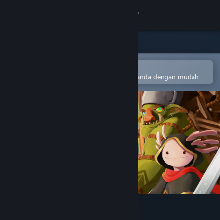
Sign in
Gedung
Komuniti
Buka dalam Steam Mobile App
Untuk menambah ke senarai hajat anda dengan mudah
Tentang
Sokongan
Ubah bahasa
Dapatkan Steam Mobile App
Lihat laman web desktop
Dungeons and Dining Tables