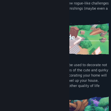
Genre:
Pengembaraan
,
RPG
,
Simulasi
Travel through the
World Tree,
take on new rogue-like challenges
Tarikh Keluaran:
Akan diumumkan
and defeat bosses for the most epic of furnishings (maybe even a
Legendary Bed of Maximum Health!)
Furniture collected on a dungeon run can be used to decorate not
only your humble home but also the homes of the cute and quirky
characters of the
Town of Kindlerest!
Decorating your home will
give you
comfy points
that are used to level up your house,
improve player stats, upgrade shops and other quality of life
features for your dungeon runs.