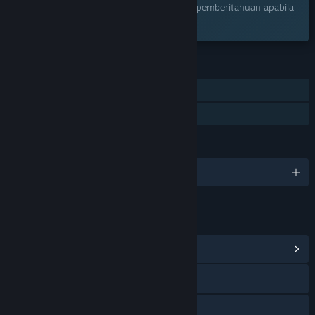
Tambah ke senarai hajat anda dan terima pemberitahuan apabila
permainan sudah tersedia.
CIRI
Pemain solo
Perkongsian Keluarga
BAHASA
11 bahasa yang disokong
PAUTAN & MAKLUMAT
Lihat Hab Komuniti
Lawati laman web
Discord