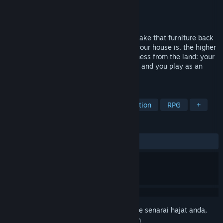
Pembangun
Catalyst Games Pty Ltd
Penerbit
Catalyst Games Pty Ltd
Dikeluarkan
Akan diumumkan
Delve dungeons to collect rare furniture, take that furniture back
to your home to decorate and the cosier your house is, the higher
your stats! Go forth and drive the grumpiness from the land: your
perfect home is just a dungeon away! Oh, and you play as an
axolotl
TAG
Cozy
Dungeon Crawler
Exploration
RPG
+
ULASAN
Tiada ulasan pengguna
Daftar masuk
untuk menambah item ini ke senarai hajat anda,
ikuti atau tandakannya sebagai diabaikan