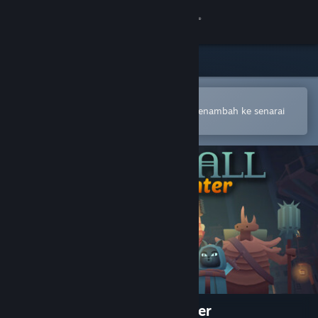
Sign in
Gedung
Komuniti
Buka dalam Steam Mobile App
Untuk membuat pembelian atau menambah ke senarai
hajat anda dengan mudah
Tentang
Sokongan
Ubah bahasa
Dapatkan Steam Mobile App
Lihat laman web desktop
WYRMHALL: Brush and Banter