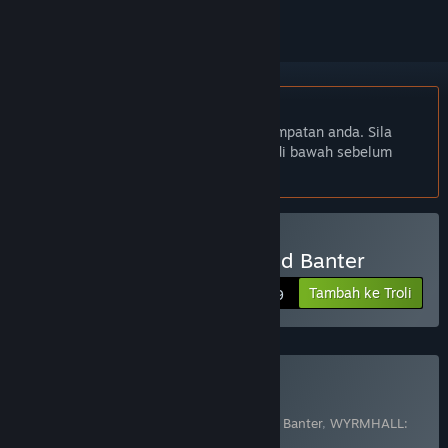
Bahasa Bahasa Melayu tidak disokong
Produk ini tidak menyokong bahasa tempatan anda. Sila
semak senarai bahasa yang disokong di bawah sebelum
membuat pembelian
Beli WYRMHALL: Brush and Banter
Tambah ke Troli
$5.99
Beli Game + Soundtrack
Termasuk 2 item:
WYRMHALL: Brush and Banter
,
WYRMHALL:
Brush and Banter Soundtrack