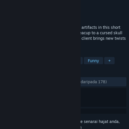
Pembangun
Leafy Games
Penerbit
Leafy Games
Dikeluarkan
7 Mac, 2025
Meet quirky characters and clean strange artifacts in this short
cozy comedy game. From an enchanted teacup to a cursed skull
with a chip on its shoulder, each item and client brings new twists
and surprises.
TAG
Comedy
Cute
Dialogue Heavy
Funny
+
ULASAN
SEPANJANG MASA:
Sangat Positif
(98% daripada 178)
Daftar masuk
untuk menambah item ini ke senarai hajat anda,
ikuti atau tandakannya sebagai diabaikan