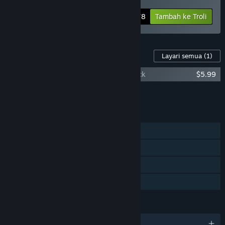
-10%
Maklumat Bundle
$10.78
Tambah ke Troli
Kandungan Untuk Permainan Ini
Layari semua
(1)
WYRMHALL: Brush and Banter Soundtrack
$5.99
Tambah semua DLC ke Troli
$5.99
CIRI
Pemain solo
Pencapaian Steam
Steam Cloud
Perkongsian Keluarga
BAHASA
5 bahasa yang disokong