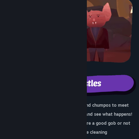
Tajuk:
WYRMHALL: Brush and Banter
Genre:
Kasual
,
Indie
Tarikh Keluaran:
7 Mac, 2025
🔔 Dozens of "artifacts" to discover and chumpos to meet
✨ Clean artifacts perfectly... or don't and see what happens!
🔮 Different endings can unlock if you're a good gob or not
🎻 Original soundtrack to vibe to while cleaning