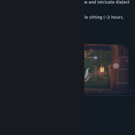
🌽 Play as a goblin and learn the unique and intricate dialect
of "gob-speak"
⏳ Designed to be completed in a single sitting (~2 hours,
less if you're a bad gob)
🐭 Playable with just a mouse
BACA LAGI
Keperluan Sistem
MINIMUM:
Memerlukan pemproses 64-bit dan sistem