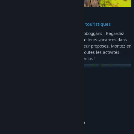
🌅
Installez et entretenez des activités touristiques
De la simple serviette au plus grand des toboggans : Regardez
vos clients se détendre ou s’amuser lors de leurs vacances dans
l’une des nombreuses activités que vous leur proposez. Montez en
niveau, gagnez de l’argent, et débloquez toutes les activités.
Entretenez-les, car elles s’usent avec le temps !
EN SAVOIR PLUS
Configuration requise
MINIMALE :
Système d'exploitation et processeur 64 bits
nécessaires
8 GB de mémoire
MÉMOIRE VIVE :
NVIDIA GTX 1060 / AMD RX 480
GRAPHIQUES :
Version 11
DIRECTX :