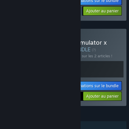
Informations sur le bundle
$25.18
-10%
-10%
Ajouter au panier
$22.66
Acheter Tropical Resort Simulator x
Figure Shop Simulator
BUNDLE
(?)
Achetez ce bundle pour économiser 10 % sur les 2 articles !
Informations sur le bundle
Votre prix :
-10%
Ajouter au panier
$23.83
FONCTIONNALITÉS
Solo