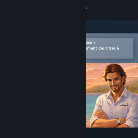
Se connecter
Magasin
Communauté
Ouvrir dans l'application mobile Steam
Permet d'acheter ou d'ajouter facilement des titres à
votre liste de souhaits.
À propos
Support
Changer la langue
Télécharger l'application mobile Steam
Voir version ordi. du site
Tropical Resort Simulator