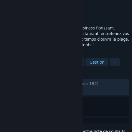
Développement
Beardroid Games
Édition
Beardroid Games
Sorti le
21 mai 2026
Transformez une île abandonnée en un business florissant.
Installez des activités fun, ouvrez votre restaurant, entretenez vos
équipements, gérez votre personnel. Il est temps d'ouvrir la plage,
vous êtes prêt à accueillir vos premiers clients !
TAGS
Casual
Simulation
Fabrication
Gestion
+
ÉVALUATIONS
DEPUIS LE DÉBUT :
très positives
(82 % sur 162)
RÉCENTES :
moyennes
(66 % sur 12)
Connectez-vous
pour ajouter cet article à votre liste de souhaits,