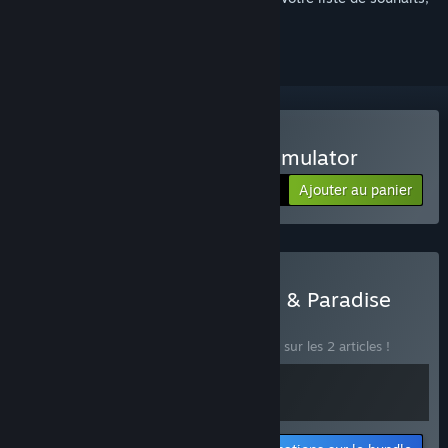
le suivre ou l'ignorer
Acheter Paradise Beach Simulator
Ajouter au panier
$13.99
Acheter Parisian Brasserie & Paradise
Beach Simulator
BUNDLE
(?)
Achetez ce bundle pour économiser 10 % sur les 2 articles !