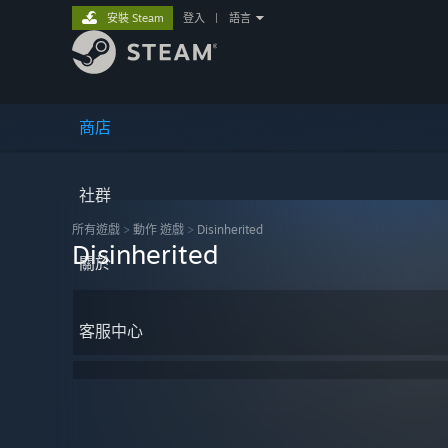
安裝 Steam
登入
|
語言
商店
社群
所有遊戲
>
動作 遊戲
>
Disinherited
Disinherited
關於
客服中心