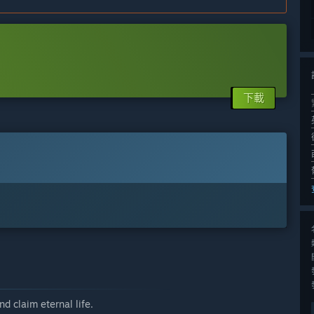
下載
d claim eternal life.