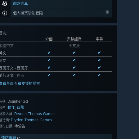
親友同享
個人檔案功能受限
語言
:
介面
完整語音
字幕
繁體中文
不支援
✔
✔
✔
英文
✔
✔
✔
德文
✔
✔
✔
西班牙文 - 西班牙
✔
✔
✔
葡萄牙文 - 巴西
查看全部 6 種支援的語言
Disinherited
名稱:
動作
冒險
,
類型:
Dryden Thomas Games
開發人員:
Dryden Thomas Games
發行商:
待公告
發行日期:
造訪網站