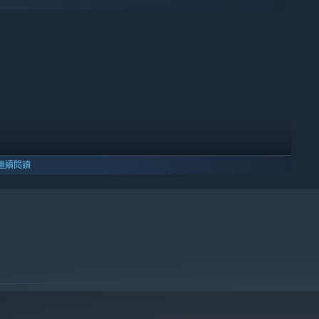
 but you're nimble! Choose your own approach with an
繼續閱讀