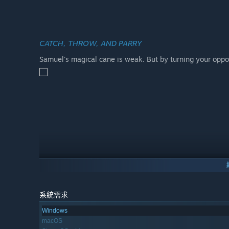
CATCH, THROW, AND PARRY
Samuel's magical cane is weak. But by turning your oppo
系統需求
Windows
macOS