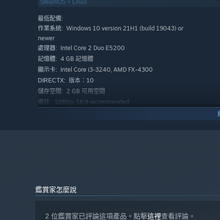
SteamOS + Linux
最低配備:
Windows 10 version 21H1 (build 19043) or
作業系統:
newer
Intel Core 2 Duo E5200
處理器:
4 GB 記憶體
記憶體:
PARKOUR THROUGH A TWISTING UNDERWORLD
Intel Core i3-3240, AMD FX-4300
顯示卡:
版本：10
DIRECTX:
Death's Domain changes shape each time you explore it,
2 GB 可用空間
儲存空間:
expressive set of moves.
1080p, 16:9 recommended
備註:
建議配備:
Windows 10 version 21H1 (build 19043) or
作業系統:
newer
Intel Core i5
處理器:
8 GB 記憶體
記憶體:
Intel Core i5-3470
顯示卡:
版本：10
DIRECTX:
2 GB 可用空間
儲存空間:
鑑賞家怎麼說
1080p, 16:9 recommended
備註:
2 位鑑賞家已評論這項產品。點擊
這裡
查看評論。