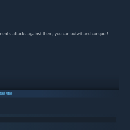
nent's attacks against them, you can outwit and conquer!
繼續閱讀