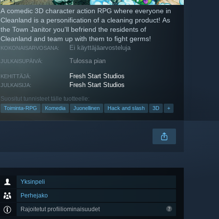
A comedic 3D character action RPG where everyone in
Cleanland is a personification of a cleaning product! As
the Town Janitor you'll befriend the residents of
Cleanland and team up with them to fight germs!
Ei käyttäjäarvosteluja
KOKONAISARVOSANA:
Tulossa pian
JULKAISUPÄIVÄ:
Fresh Start Studios
KEHITTÄJÄ:
Fresh Start Studios
JULKAISIJA:
Suositut tunnisteet tälle tuotteelle:
Toiminta-RPG
Komedia
Juonellinen
Hack and slash
3D
+
Yksinpeli
Perhejako
Rajoitetut profiiliominaisuudet