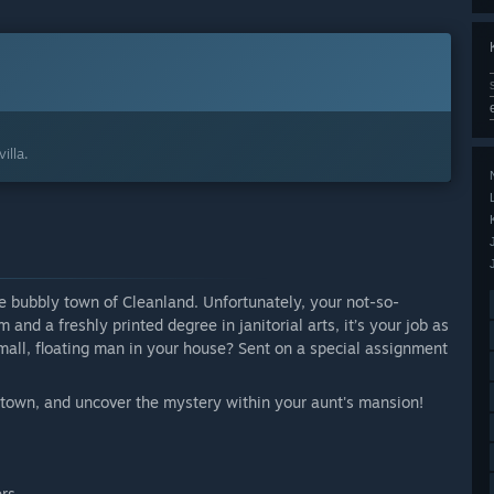
illa.
the bubbly town of Cleanland. Unfortunately, your not-so-
nd a freshly printed degree in janitorial arts, it’s your job as
 small, floating man in your house? Sent on a special assignment
e town, and uncover the mystery within your aunt's mansion!
rs.