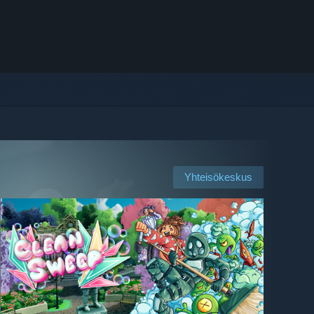
Yhteisökeskus