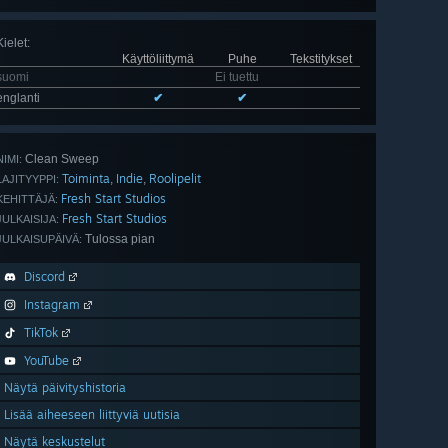
Kielet
:
Käyttöliittymä
Puhe
Tekstitykset
suomi
Ei tuettu
englanti
✔
✔
Clean Sweep
NIMI:
Toiminta
Indie
Roolipelit
,
,
LAJITYYPPI:
Fresh Start Studios
KEHITTÄJÄ:
Fresh Start Studios
JULKAISIJA:
Tulossa pian
JULKAISUPÄIVÄ:
Discord
Instagram
TikTok
YouTube
Näytä päivityshistoria
Lisää aiheeseen liittyviä uutisia
Näytä keskustelut