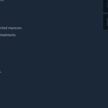
erited mansion.
nhabitants.
rs.