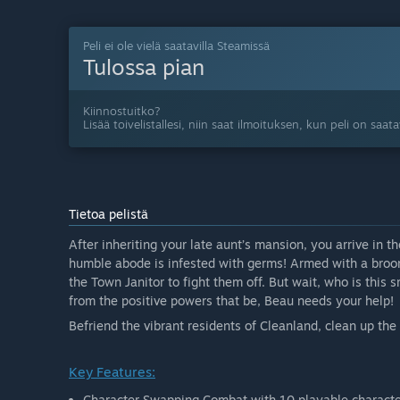
Peli ei ole vielä saatavilla Steamissä
Tulossa pian
Kiinnostuitko?
Lisää toivelistallesi, niin saat ilmoituksen, kun peli on saatav
Tietoa pelistä
After inheriting your late aunt’s mansion, you arrive in 
humble abode is infested with germs! Armed with a broom a
the Town Janitor to fight them off. But wait, who is this
from the positive powers that be, Beau needs your help!
Befriend the vibrant residents of Cleanland, clean up th
Key Features:
Character Swapping Combat with 10 playable characte