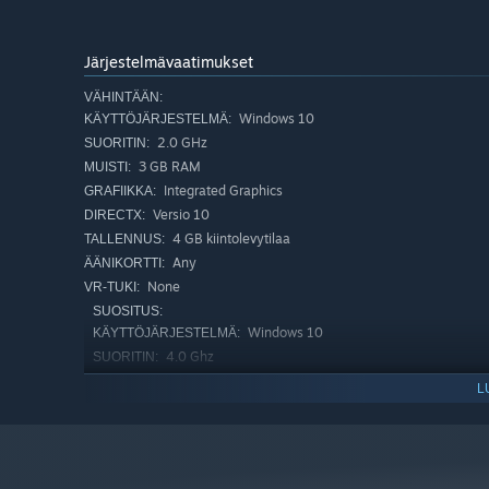
Järjestelmävaatimukset
VÄHINTÄÄN:
Windows 10
KÄYTTÖJÄRJESTELMÄ:
2.0 GHz
SUORITIN:
3 GB RAM
MUISTI:
Integrated Graphics
GRAFIIKKA:
Versio 10
DIRECTX:
4 GB kiintolevytilaa
TALLENNUS:
Any
ÄÄNIKORTTI:
None
VR-TUKI:
SUOSITUS:
Windows 10
KÄYTTÖJÄRJESTELMÄ:
4.0 Ghz
SUORITIN:
6 GB RAM
MUISTI:
L
2GB of VRAM
GRAFIIKKA:
Versio 11
DIRECTX:
4 GB kiintolevytilaa
TALLENNUS: