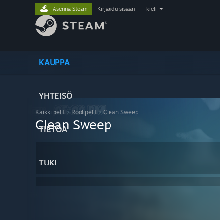
Asenna Steam
Kirjaudu sisään
|
kieli
KAUPPA
YHTEISÖ
Kaikki pelit
>
Roolipelit
>
Clean Sweep
Clean Sweep
TIETOA
TUKI