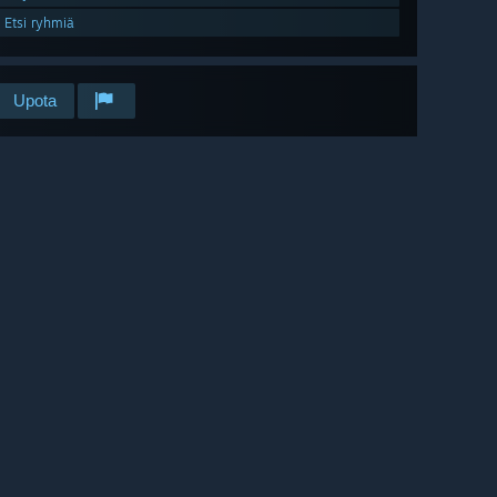
Etsi ryhmiä
Upota