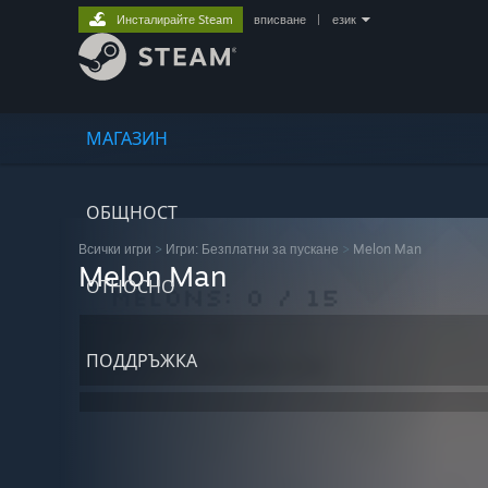
Инсталирайте Steam
вписване
|
език
МАГАЗИН
ОБЩНОСТ
Всички игри
>
Игри: Безплатни за пускане
>
Melon Man
Melon Man
ОТНОСНО
ПОДДРЪЖКА