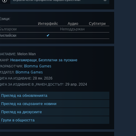
Езици
:
Интерфейс
Аудио
Субтитри
Български
Неподдържан
Английски
✔
Melon Man
ЗАГЛАВИЕ:
Неангажиращи
Безплатни за пускане
,
ЖАНР:
Blomma Games
РАЗРАБОТЧИК:
Blomma Games
ИЗДАТЕЛ:
28 ян. 2026
ДАТА НА ИЗДАВАНЕ:
29 апр. 2024
ДАТА ЗА ИЗДАВАНЕ В „РАНЕН ДОСТЪП“:
Преглед на обновленията
Преглед на свързаните новини
Преглед на дискусиите
Групи в общността