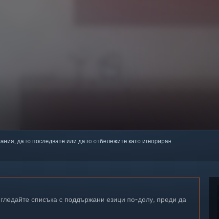
лания, да го последвате или да го отбележите като игнориран
егледайте списъка с поддържани езици по-долу, преди да