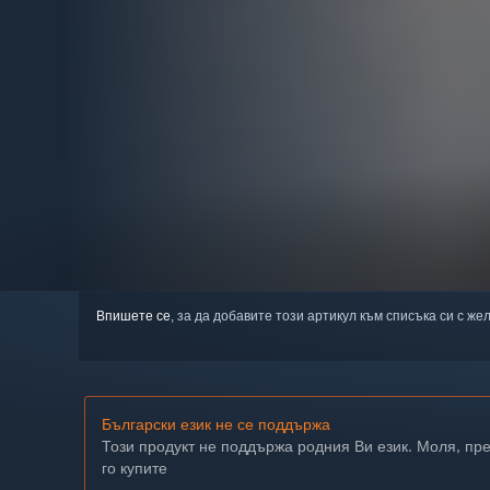
Впишете се
, за да добавите този артикул към списъка си с же
Български език не се поддържа
Този продукт не поддържа родния Ви език. Моля, пр
го купите