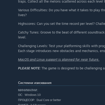
traps. Collect all the melons scattered across each level 
Various Difficulties: Do you have what it takes to play th
lives?
Highscores: Can you set the time record per level? Chall
Catchy Tunes: Groove to the beat of different soundtrac
level.
Challenging Levels: Test your platforming skills with pro
Each stage introduces new obstacles and mechanics, ensu
MacOS and Linux support is planned for near future.
PLEASE NOTE:
The game is designed to be challenging a
Системни изисквания
МИНИМАЛНИ:
Windows 10
ОС:
Dual Core or better
ПРОЦЕСОР: