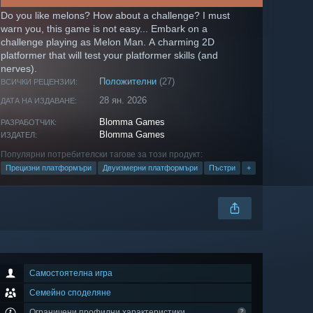
Do you like melons? How about a challenge? I must
warn you, this game is not easy... Embark on a
challenge playing as Melon Man. A charming 2D
platformer that will test your platformer skills (and
nerves).
Положителни
(27)
ВСИЧКИ РЕЦЕНЗИИ:
28 ян. 2026
ДАТА НА ИЗДАВАНЕ:
Blomma Games
РАЗРАБОТЧИК:
Blomma Games
ИЗДАТЕЛ:
Популярни потребителски тагове за този продукт:
Прецизни платформъри
Двуизмерни платформъри
Пъстри
+
Самостоятелна игра
Семейно споделяне
Ограничени профилни характеристики