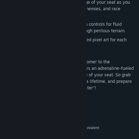
Pulse-Pounding Action: Stay on the edge of your seat as you
navigate hazardous obstacles, evade enemies, and race
against the clock.
Intuitive Controls: Master easy-to-learn controls for fluid
movement and precise navigation through perilous terrain.
HanddrawnPixel Art: Enjoy lovely created pixel art for each
enviroment
Whether you're a seasoned pro or a newcomer to the
skateboarding scene, "Hyper Skater" offers an adrenaline-fueled
experience that will keep you on the edge of your seat. So grab
your board, brace yourself for the ride of a lifetime, and prepare
to conquer the urban jungle in "Hyper Skater"!
Απαιτήσεις συστήματος
ΕΛΆΧΙΣΤΕΣ:
Windows 10
ΛΕΙΤΟΥΡΓΙΚΌ ΣΎΣΤΗΜΑ:
Intel Core 2 Duo 2.1 ghz or equivalent
ΕΠΕΞΕΡΓΑΣΤΉΣ:
4 GB RAM
ΜΝΉΜΗ: