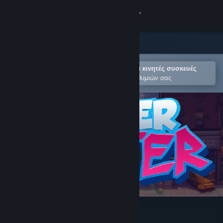
Σύνδεση
Κατάστημα
Κοινότητα
Άνοιγμα στην εφαρμογή Steam για κινητές συσκευές
Για εύκολη προσθήκη στη Λίστα Επιθυμιών σας
Σχετικά
Υποστήριξη
Αλλαγή γλώσσας
Αποκτήστε την εφαρμογή Steam για κινητές συσκευές
Προβολή ιστοσελίδας για υπολογιστές
Hyper Skater