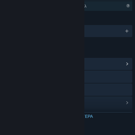
Περιορισμένα χαρακτηριστικά προφίλ
ΓΛΏΣΣΕΣ
Αγγλικά
ΣΎΝΔΕΣΜΟΙ ΚΑΙ ΠΛΗΡΟΦΟΡΊΕΣ
Προβολή κέντρου Κοινότητας
Ιστοσελίδα
YouTube
Ιστορικό ενημερώσεων
Σχετικά νέα
ΔΙΑΒΑΣΤΕ ΠΕΡΙΣΣΟΤΕΡΑ
Συζητήσεις
Σχετικά με αυτό το παιχνίδι