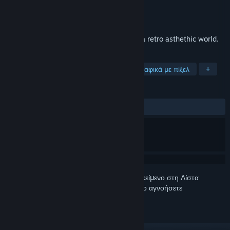
Δημιουργός
Nerdvision Games
Εκδότης
Nerdvision Games
Κυκλοφορία
ΠΡΟΣΕΧΩΣ
Hyper Skater is a 2d Skate Platformer in a retro asthethic world.
ΕΤΙΚΈΤΕΣ
Σκέιτμπορντ
2D πλατφόρμας
Γραφικά με πίξελ
+
ΚΡΙΤΙΚΈΣ
Δεν υπάρχουν κριτικές χρηστών
Συνδεθείτε
για να προσθέσετε αυτό το αντικείμενο στη Λίστα
Επιθυμιών σας, να το ακολουθήσετε ή να το αγνοήσετε