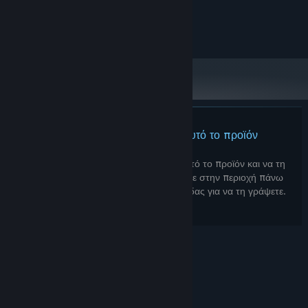
Intel HD 4000
ΓΡΑΦΙΚΆ:
Έκδοση 11
DIRECTX:
500 MB διαθέσιμος χώρος
ΑΠΟΘΉΚΕΥΣΗ:
Δεν υπάρχουν κριτικές για αυτό το προϊόν
Μπορείτε να γράψετε μια κριτική για αυτό το προϊόν και να τη
μοιραστείτε με την Κοινότητα. Μεταβείτε στην περιοχή πάνω
από τα κουμπιά αγοράς αυτής της σελίδας για να τη γράψετε.
© Valve Corporation. Με επιφύλαξη κάθε νόμιμου
δικαιώματος. Όλα τα εμπορικά σήματα είναι ιδιοκτησία
των αντίστοιχων δικαιούχων τους στις ΗΠΑ και σε άλλες
χώρες.
Πολιτική Απορρήτου
|
Νομικά
|
Προσβασιμότητα
|
Συμφωνητικό Συνδρομητή Steam
|