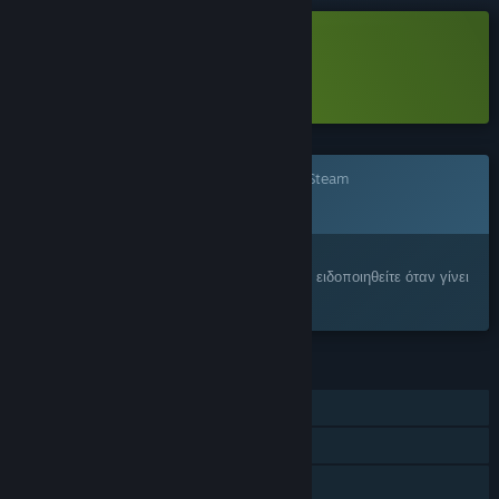
Λήψη Hyper Skater Demo
Μάθετε περισσότερα
για αυτό το demo
Το παιχνίδι δεν είναι ακόμα διαθέσιμο στο Steam
ΠΡΟΣΕΧΩΣ
Σας ενδιαφέρει;
Προσθέστε το στη Λίστα Επιθυμιών σας και ειδοποιηθείτε όταν γίνει
διαθέσιμο.
ΧΑΡΑΚΤΗΡΙΣΤΙΚΆ
Ένας παίκτης
Επιτεύγματα Steam
Κοινή Χρήση