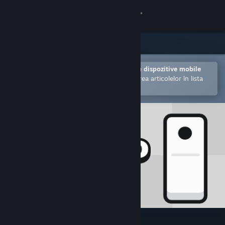
Conectează-te
Magazin
Comunitate
Deschide în aplicația Steam pentru dispozitive mobile
Facilitează achiziționarea și adăugarea articolelor în lista
de dorințe.
Despre
Asistență
Schimbă limba
Obține aplicația Steam pentru dispozitive mobile
Vezi site în versiunea pentru desktop
Domino Fit