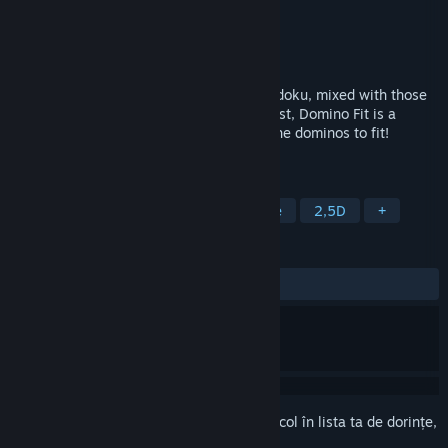
Dezvoltator
Joseph Caero
Editor
Joseph Caero
Lansare
6 mai 2024
Can you Domino Fit? The best parts of sudoku, mixed with those
little tiling puzzles you'd play at the dentist, Domino Fit is a
rewarding logic puzzle about getting all the dominos to fit!
Supports 6x6, 7x7, and 8x8 boards.
ETICHETE
Casual
Perspicacitate
Strategie
2,5D
+
RECENZII
DINTOTDEAUNA:
Pozitive
(100% din 17)
Conectează-te
pentru a adăuga acest articol în lista ta de dorințe,
a-l urmări sau a-l marca drept ignorat.