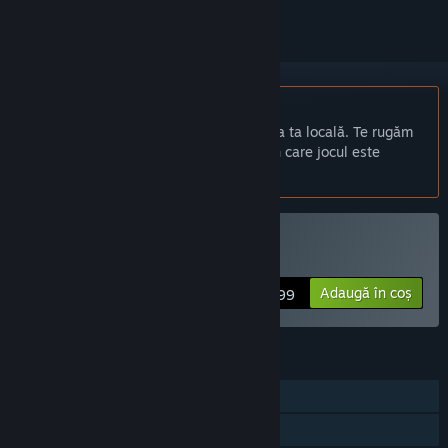
Nu este disponibil în limba: Română
Acest produs nu este disponibil în limba ta locală. Te rugăm
să consulți lista de mai jos cu limbile în care jocul este
disponibil înainte de achiziționare
Cumpără Domino Fit
Adaugă în coș
$0.99
CARACTERISTICI
Un jucător
Partajare cu familia