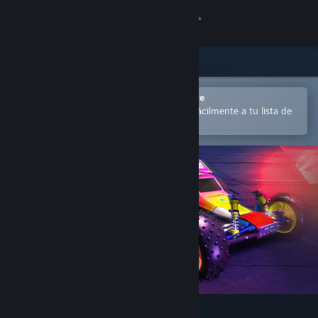
Iniciar sesión
Tienda
Comunidad
Abrir en la aplicación Steam Mobile
para comprar o añadir contenido fácilmente a tu lista de
deseados
Acerca de
Soporte
Cambiar idioma
Descargar Steam Mobile
Ver versión clásica
Re-Volt