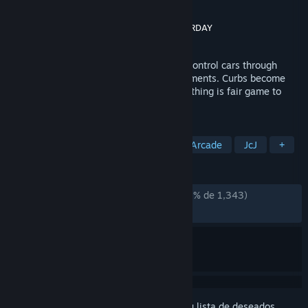
Desarrollador
Acclaim Studios Teesside
Editor
H2 Interactive Co., Ltd.
,
SUPERDAY
Lanzado el
29 JUL 2022
Re-Volt lets you guide one of 28 remote control cars through
insane race tracks set in unusual environments. Curbs become
huge walls, toys are obstacles, and everything is fair game to
drive on, through, or over.
ETIQUETAS
Carreras
Carreras de combate
Arcade
JcJ
+
RESEÑAS
DESDE EL PRINCIPIO:
Muy positivas
(90 % de 1,343)
RECIENTES:
Muy positivas
(84 % de 13)
Inicia sesión
para añadir este artículo a tu lista de deseados,