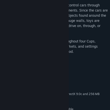
Re-Volt
lets you guide one of 28 remote control cars through
insane race tracks set in unusual environments. Since the cars are
the size of real remote control vehicles, objects found around the
track are bigger than life. Curbs become huge walls, toys are
obstacles, and everything is fair game to drive on, through, or
over.
There are 13 different tracks spread throughout four Cups,
including races set in museums, supermarkets, and settings
which may look like your own neighborhood.
Requisitos del sistema
MÍNIMO:
Windows 7 / 8 / 10
SO *:
1.8 GHz
PROCESADOR:
2 GB de RAM
MEMORIA:
3D graphics card compatible with DirectX 9.0c and 256 MB
GRÁFICOS:
VRAM
Versión 9.0c
DIRECTX:
318 MB de espacio disponible
ALMACENAMIENTO: