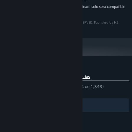
A partir del 1 de enero de 2024, el cliente de Steam solo será compatible
*
con Windows 10 y versiones posteriores.
COPYRIGHT © 2022 SUPERDAY INC ALL RIGHTS RESERVED. Published by H2
Interactive Co., Ltd.
Reseñas de usuarios para «Re-Volt»
Acerca de las reseñas de usuarios
Tus preferencias
DESDE EL PRINCIPIO:
Muy positivas
(90 % de 1,343)
RECIENTES:
Muy positivas
(84 % de 13)
Filtros
Tus idiomas
© Valve Corporation. Todos los derechos reservados.