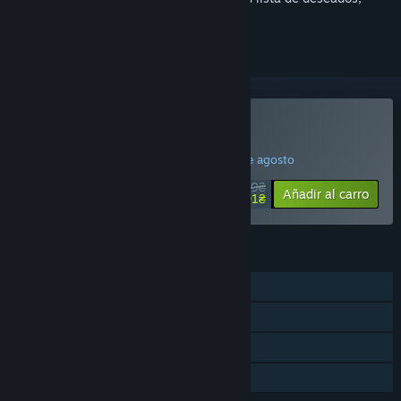
seguirlo o marcarlo como ignorado.
Comprar «Re-Volt»
¡OFERTA DE LA SEMANA! Finaliza el 10 de agosto
119₴
-15%
Añadir al carro
101₴
CARACTERÍSTICAS
Un jugador
JcJ en LAN
Steam Workshop
Préstamo familiar