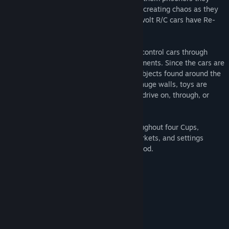
have entered the real world, and are now creating chaos as they
enjoy their new found freedom... the Toy-volt R/C cars have Re-
Volted!
Re-Volt
lets you guide one of 28 remote control cars through
insane race tracks set in unusual environments. Since the cars are
the size of real remote control vehicles, objects found around the
track are bigger than life. Curbs become huge walls, toys are
obstacles, and everything is fair game to drive on, through, or
over.
There are 13 different tracks spread throughout four Cups,
including races set in museums, supermarkets, and settings
which may look like your own neighborhood.
Wymagania systemowe
KONFIGURACJA MINIMALNA:
Windows 7 / 8 / 10
SYSTEM OPERACYJNY *:
1.8 GHz
PROCESOR:
2 GB RAM
PAMIĘĆ: