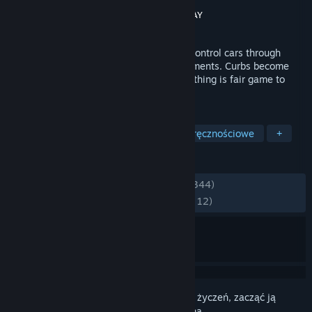
Producent
Acclaim Studios Teesside
Wydawca
H2 Interactive Co., Ltd.
,
SUPERDAY
Wydano
29 lipca 2022
Re-Volt lets you guide one of 28 remote control cars through
insane race tracks set in unusual environments. Curbs become
huge walls, toys are obstacles, and everything is fair game to
drive on, through, or over.
TAGI
Wyścigowe
Wyścigi z walką
Zręcznościowe
+
RECENZJE
W OGÓLE:
Bardzo pozytywne
(90% z 1,344)
NAJNOWSZE:
Bardzo pozytywne
(91% z 12)
Zaloguj się
, aby dodać tę pozycję do listy życzeń, zacząć ją
obserwować lub oznaczyć jako ignorowaną