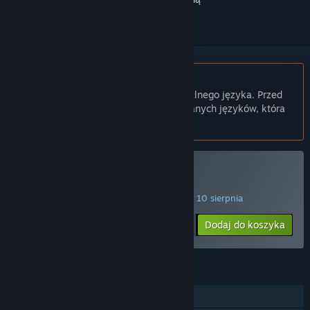
Polski język nie jest obsługiwany
Ten produkt nie obsługuje twojego lokalnego języka. Przed
zakupem zapoznaj się z listą obsługiwanych języków, która
znajduje się poniżej.
Kup Re-Volt
OFERTA TYGODNIOWA! Oferta kończy się 10 sierpnia
119₴
-15%
Dodaj do koszyka
101₴
FUNKCJE
Jednoosobowa