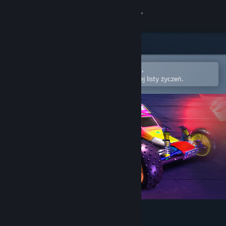
Zaloguj się
Sklep
Społeczność
Otwórz w aplikacji mobilnej Steam,
aby łatwo kupić lub dodać do swojej listy życzeń.
Informacje
Wsparcie
Zmień język
Pobierz aplikację mobilną Steam
Wersja przeglądarkowa
Re-Volt