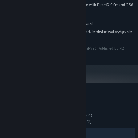
3D graphics card compatible with DirectX 9.0c and 256
KARTA GRAFICZNA:
MB VRAM
Wersja 9.0c
DIRECTX:
318 MB dostępnej przestrzeni
MIEJSCE NA DYSKU:
Począwszy od 1 stycznia 2024, klient Steam będzie obsługiwał wyłącznie
*
system Windows 10 i jego nowsze wersje.
COPYRIGHT © 2022 SUPERDAY INC ALL RIGHTS RESERVED. Published by H2
Interactive Co., Ltd.
Recenzje klientów dla produktu Re-Volt
O recenzjach użytkowników
Twoje preferencje
W OGÓLE:
Bardzo pozytywne
(90% z 1,344)
NAJNOWSZE:
Bardzo pozytywne
(91% z 12)
Filtry
Twoje języki