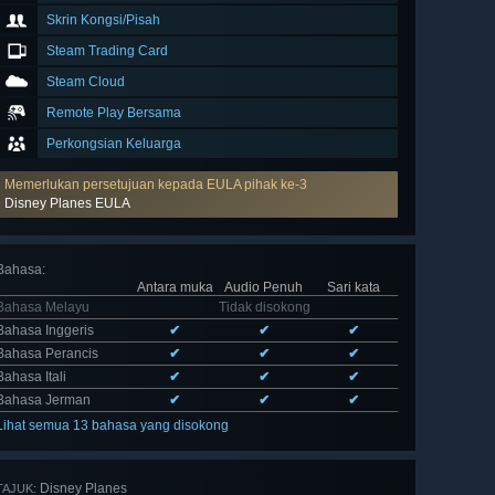
Skrin Kongsi/Pisah
Steam Trading Card
Steam Cloud
Remote Play Bersama
Perkongsian Keluarga
Memerlukan persetujuan kepada EULA pihak ke-3
Disney Planes EULA
Bahasa
:
Antara muka
Audio Penuh
Sari kata
Bahasa Melayu
Tidak disokong
Bahasa Inggeris
✔
✔
✔
Bahasa Perancis
✔
✔
✔
Bahasa Itali
✔
✔
✔
Bahasa Jerman
✔
✔
✔
Lihat semua 13 bahasa yang disokong
Disney Planes
TAJUK: