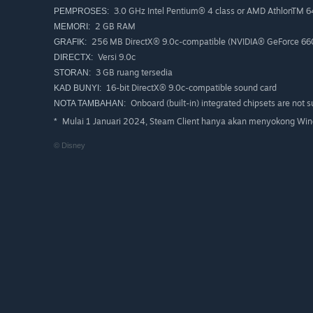
3.0 GHz Intel Pentium® 4 class or AMD AthlonTM 6
PEMPROSES:
2 GB RAM
MEMORI:
256 MB DirectX® 9.0c-compatible (NVIDIA® GeForce 6600
GRAFIK:
Versi 9.0c
DIRECTX:
3 GB ruang tersedia
STORAN:
16-bit DirectX® 9.0c-compatible sound card
KAD BUNYI:
Onboard (built-in) integrated chipsets are not 
NOTA TAMBAHAN:
Mulai 1 Januari 2024, Steam Client hanya akan menyokong Wind
*
© Disney