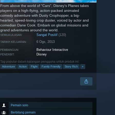
From above the world of “Cars”, Disney’s Planes takes
players on a high-flying, action-packed animated
comedy adventure with Dusty Crophopper, a big-
hearted, speed-loving crop duster, voiced by actor and
comedian Dane Cook. Embark on global missions and
grand adventures around the world.
Sangat Positif
(120)
SEMUA ULASAN:
6 Ogs, 2013
TARIKH KELUARAN:
Behaviour Interactive
PEMBANGUN:
Disney
PENERBIT:
Tag popular dalam kalangan pengguna untuk produk ini:
Adventure
Action
Flight
Family Friendly
Story Rich
+
Pemain solo
Berbilang pemain