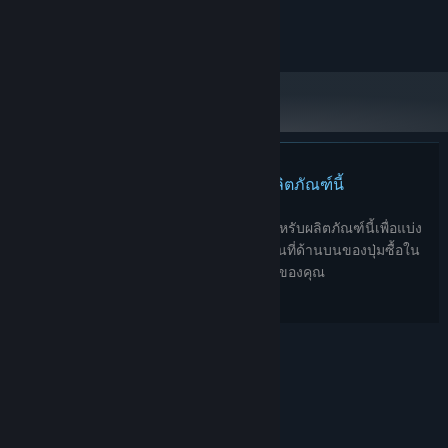
© Annapurna Interactive, 2024
ไม่พบบทวิจารณ์สำหรับผลิตภัณฑ์นี้
คุณสามารถเขียนบทวิจารณ์ของคุณเองสำหรับผลิตภัณฑ์นี้เพื่อแบ่ง
ปันประสบการณ์ของคุณให้กับชุมชน ใช้พื้นที่ด้านบนของปุ่มซื้อใน
หน้านี้เพื่อเขียนบทวิจารณ์ของคุณ
© Valve Corporation สงวนลิขสิทธิ์ เครื่องหมายการค้า
ทั้งหมดเป็นทรัพย์สินของเจ้าของที่เกี่ยวข้องในสหรัฐอเมริกา
และประเทศอื่น
นโยบายความเป็นส่วนตัว
|
กฎหมาย
|
การช่วยการเข้าถึง
|
ข้อตกลงการสมัครสมาชิกของ
Steam
|
การคืนเงิน
|
คุกกี้