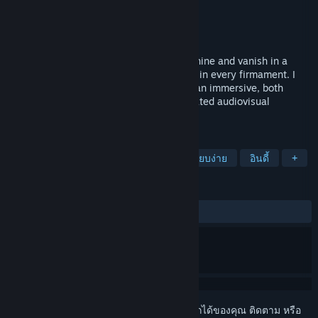
Steph Thirion
ผู้พัฒนา
Annapurna Interactive
ผู้จัดจำหน่าย
วางจำหน่ายแล้ว
เตรียมวางจำหน่าย
"I am a shooting star! A spark meant to shine and vanish in a
blink. But I will travel! I will mark my trail in every firmament. I
will live to see the universe." Faraway is an immersive, both
challenging and chill, procedurally generated audiovisual
experience about creating constellations.
แท็ก
แคชชวล
อาร์เคด
งานภาพแบบเรียบง่าย
อินดี้
+
บทวิจารณ์
ไม่มีบทวิจารณ์จากผู้ใช้
เข้าสู่ระบบ
เพื่อเพิ่มผลิตภัณฑ์นี้ลงในสิ่งที่อยากได้ของคุณ ติดตาม หรือ