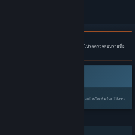
ทำเครื่องหมายเป็นถูกละเว้น
ไม่รองรับภาษาไทย
ผลิตภัณฑ์นี้ไม่รองรับภาษาท้องถิ่นของคุณ โปรดตรวจสอบรายชื่อ
ภาษาที่รองรับก่อนทำการสั่งซื้อ
เตรียมวางจำหน่าย
ผลิตภัณฑ์นี้ยังไม่พร้อมใช้งาน
น่าสนใจ?
เพิ่มในสิ่งที่คุณอยากได้ และรับการแจ้งเตือนเมื่อผลิตภัณฑ์พร้อมใช้งาน
คุณสมบัติ
ผู้เล่นคนเดียว