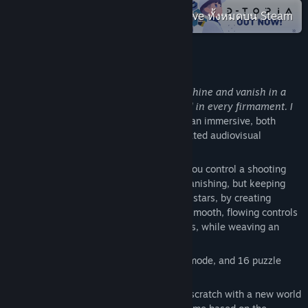
ค้นหากลุ่มชุมชน
ตรวจดูชุดสะสม Annapurna Interactive ทั้งหมดบน Steam
ชื่อ:
Faraway
แนว:
แคชชวล
,
อินดี้
เกี่ยวกับเกมนี้
วันวางจำหน่าย:
เตรียมวางจำหน่าย
"I am a shooting star! A spark meant to shine and vanish in a
blink. But I will travel! I will mark my trail in every firmament. I
will live to see the universe."
Faraway is an immersive, both
challenging and chill, procedurally generated audiovisual
experience about creating constellations.
Faraway is a single player game, where you control a shooting
star who is constantly in the process of vanishing, but keeping
itself alive by harvesting energy from the stars, by creating
constellations. Players have to tame the smooth, flowing controls
of swinging and slingshotting around stars, while weaving an
energy string and connecting it to stars.
Faraway has a randomly generated core mode, and 16 puzzle
stages.
In the core mode, every game stars from scratch with a new world