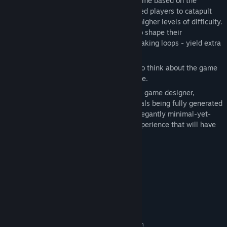
that procedurally generates itself in realtime based on the
player’s performance, allowing experienced players to catapult
themselves quickly to higher scores and higher levels of difficulty.
Players have complete freedom on how to shape their
constellations, but certain moves - like making loops - yield extra
energy and points.
The 16 puzzle stages present new ways to think about the game
mechanics and get better at the core mode.
Created single handedly by Steph Thirion, game designer,
creative coder and musician, with all visuals being fully generated
from scratch in realtime, Faraway is an elegantly minimal-yet-
deep game, wrapped in an audiovisual experience that will have
players return to it for a long time.
ความต้องการระบบ
ขั้นต่ำ:
ต้องการโปรเซสเซอร์และระบบปฏิบัติการแบบ 64 บิต
Windows 10
ระบบปฏิบัติการ:
แนะนำ:
ต้องการโปรเซสเซอร์และระบบปฏิบัติการแบบ 64 บิต