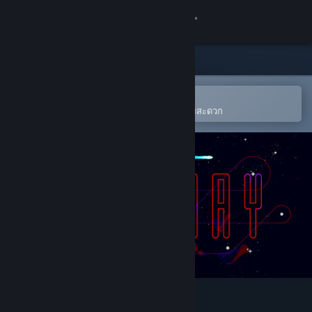
เข้าสู่ระบบ
ร้านค้า
ชุมชน
เปิดในแอป Steam แบบพกพา
เพิ่มให้ลงในสิ่งที่อยากได้ของคุณได้โดยสะดวก
เกี่ยวกับ
ฝ่ายสนับสนุน
เปลี่ยนภาษา
รับแอป Steam แบบพกพา
ชมเว็บไซต์สำหรับเดสก์ท็อป
Faraway