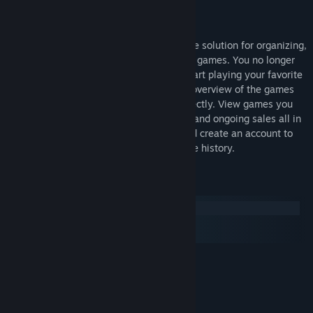
อ่านข่าวที่เกี่ยวข้อง
เกี่ยวกับซอฟต์แวร์นี้
ดูกระดานสนทนา
The Jackbox Megapicker is your all-in-one solution for organizing,
buying, and launching all of your Jackbox games. You no longer
ค้นหากลุ่มชุมชน
have to switch between Party Packs to start playing your favorite
games. The Megapicker will give you an overview of the games
that you own so you can launch them directly. View games you
ชื่อ:
The Jackbox Megapicker
might be missing, and see news updates and ongoing sales all in
แนว:
เล่นฟรี
,
ยูทิลิตี้
one place. Filter your games by genre and create an account to
วันวางจำหน่าย:
29 ก.ค. 2024
store your preferences and see your game history.
ความต้องการระบบ
Windows
macOS
SteamOS + Linux
ขั้นต่ำ:
ต้องการโปรเซสเซอร์และระบบปฏิบัติการแบบ 64 บิต
Windows 7+
ระบบปฏิบัติการ *:
2.66 Ghz Core 2 Duo or Greater
โปรเซสเซอร์: