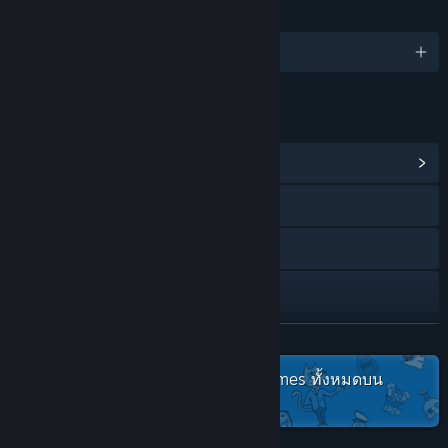
ภาษา
รองรับ 7 ภาษา
ลิงก์และข้อมูล
ดูศูนย์กลางชุมชน
Facebook
Twitch
X
YouTube
อ่านเพิ่มเติม
ตรวจดูชุดสะสม Official Jackbox Games ทั้งหมดบน
Discord
Steam
ดูประวัติการอัปเดต