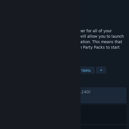
Jackbox Games, Inc.
ผู้พัฒนา
Jackbox Games, Inc.
ผู้จัดจำหน่าย
วางจำหน่ายแล้ว
29 ก.ค. 2024
The Jackbox Megapicker is a game launcher for all of your
Jackbox games. This free bit of software will allow you to launch
all owned games from one convenient location. This means that
you will no longer need to switch between Party Packs to start
playing the games you love most.
แท็ก
เล่นฟรี
ยูทิลิตี้
ปาร์ตี้
ผู้เล่นหลายคน
+
บทวิจารณ์
ตลอดกาล:
แง่บวกเป็นส่วนมาก
(79% จาก 1,140)
ล่าสุด:
แง่บวกเป็นส่วนมาก
(74% จาก 27)