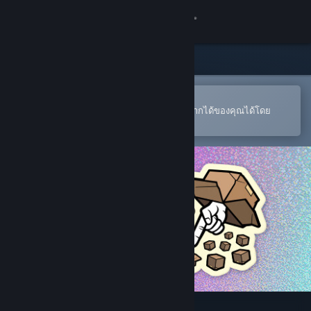
เข้าสู่ระบบ
ร้านค้า
ชุมชน
เปิดในแอป Steam แบบพกพา
หากต้องการสั่งซื้อหรือเพิ่มลงในสิ่งที่อยากได้ของคุณได้โดย
สะดวก
เกี่ยวกับ
ฝ่ายสนับสนุน
เปลี่ยนภาษา
รับแอป Steam แบบพกพา
ชมเว็บไซต์สำหรับเดสก์ท็อป
The Jackbox Megapicker