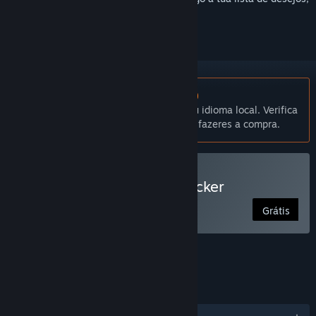
segui-lo ou ignorá-lo.
Não disponível em Português (Portugal)
Este produto não está disponível no teu idioma local. Verifica
a lista de idiomas disponíveis antes de fazeres a compra.
Usar The Jackbox Megapicker
Grátis
FUNCIONALIDADES
IDIOMAS