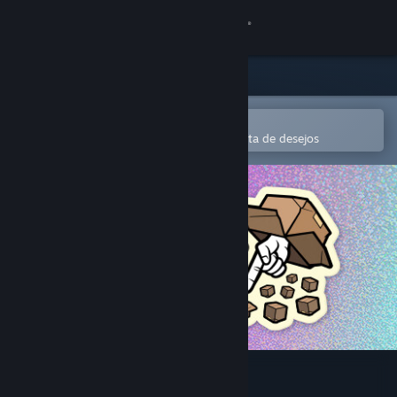
Iniciar sessão
Loja
Comunidade
Abre na app Steam Mobile
Para comprares ou adicionares à lista de desejos
Sobre
Apoio
Alterar idioma
Instala a app móvel do Steam
Ver versão para computadores
The Jackbox Megapicker