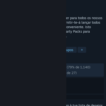
Developer
Jackbox Games, Inc.
Editora
Jackbox Games, Inc.
Lançamento:
29 jul. 2024
O Jackbox Megapicker é um game launcher para todos os nossos
jogos Jackbox. Este software gratuito permitir-te-á lançar todos
os jogos que deténs a partir de um local conveniente. Isto
significa que já não tens de saltar entre Party Packs para
começares a jogar os teus jogos favoritos.
MARCADORES
Grátis para Jogar
Utilidades
Grupos
+
ANÁLISES
DESDE O INÍCIO:
Praticamente positivas
(79% de 1,140)
RECENTES:
Praticamente positivas
(74% de 27)
Inicia a sessão
para adicionares este artigo à tua lista de desejos,