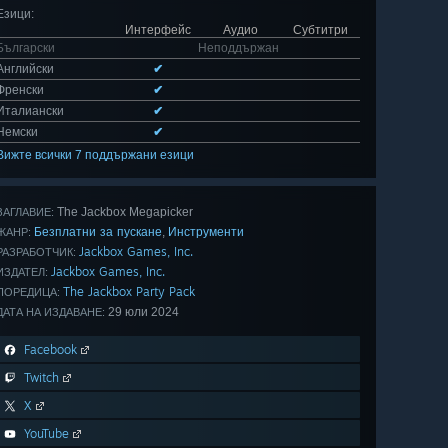
Езици
:
Интерфейс
Аудио
Субтитри
Български
Неподдържан
Английски
✔
Френски
✔
Италиански
✔
Немски
✔
Вижте всички 7 поддържани езици
The Jackbox Megapicker
ЗАГЛАВИЕ:
Безплатни за пускане
Инструменти
,
ЖАНР:
Jackbox Games, Inc.
РАЗРАБОТЧИК:
Jackbox Games, Inc.
ИЗДАТЕЛ:
The Jackbox Party Pack
ПОРЕДИЦА:
29 юли 2024
ДАТА НА ИЗДАВАНЕ:
Facebook
Twitch
X
YouTube