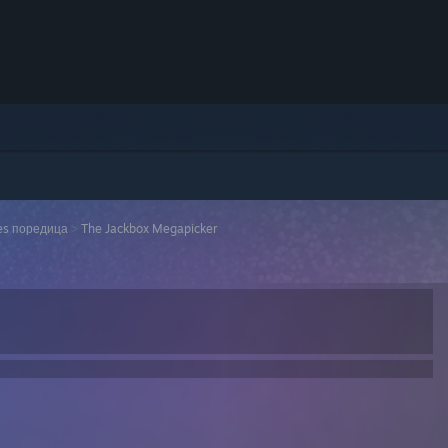
mes поредица
>
The Jackbox Megapicker