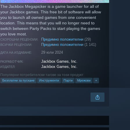
The Jackbox Megapicker is a game launcher for all of
your Jackbox games. This free bit of software will allow
you to launch all owned games from one convenient
location. This means that you will no longer need to
switch between Party Packs to start playing the games
you love most.
Предимно положителни
(29)
СКОРОШНИ РЕЦЕНЗИИ:
Предимно положителни
(1 141)
ВСИЧКИ РЕЦЕНЗИИ:
29 юли 2024
ДАТА НА ИЗДАВАНЕ:
Jackbox Games, Inc.
РАЗРАБОТЧИК:
Jackbox Games, Inc.
ИЗДАТЕЛ:
Популярни потребителски тагове за този продукт:
Безплатни за пускане
Инструменти
Парти
Мрежови
+