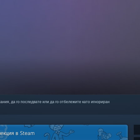
лания, да го последвате или да го отбележите като игнориран
лекция в Steam