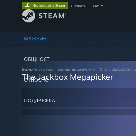
Инсталирайте Steam
вписване
|
език
МАГАЗИН
ОБЩНОСТ
Всичкият софтуер
>
Безплатни за пускане
>
Official Jackbox Ga
The Jackbox Megapicker
ОТНОСНО
ПОДДРЪЖКА