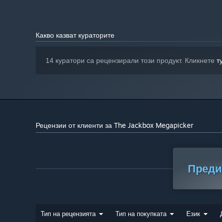
Широколентова интернет връзка
МРЕЖА:
300 MB
ПРОСТРАНСТВО ЗА СЪХРАНЕНИЕ:
достъпно пространство
Какво казват кураторите
Считано от 01 януари 2024 Steam клиентът ще поддържа сам
*
14 куратори са рецензирали този продукт. Кликнете
т
Рецензии от клиенти за The Jackbox Megapicker
Преди
Тип на рецензията
Тип на покупката
Език