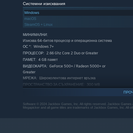
Системни изисквания
Windows
macOS
SteamOS + Linux
МИНИМАЛНИ:
Изисква 64-битов процесор и операционна система
Windows 7+
ОС *:
2.66 Ghz Core 2 Duo or Greater
ПРОЦЕСОР:
4 GB памет
ПАМЕТ:
GeForce 500+ / Radeon 5000+ or
ВИДЕОКАРТА:
Greater
Широколентова интернет връзка
МРЕЖА:
300 MB
ПРОСТРАНСТВО ЗА СЪХРАНЕНИЕ:
достъпно пространство
ПРОЧ
ПРЕПОРЪЧИТЕЛНИ:
Изисква 64-битов процесор и операционна система
Software © 2024 Jackbox Games, Inc. All rights reserved. Jackbox Games 
Megapicker and all game titles are trademarks of Jackbox Games, Inc. All ot
Windows 8.1+
ОС *:
2.33 GHz Quad Core or Greater
ПРОЦЕСОР:
8 GB памет
ПАМЕТ:
GeForce 600+ / Radeon 6000+
ВИДЕОКАРТА: