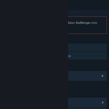
Σημείωση:
Το Easy™ eSports δεν είναι πλέον διαθέσιμο στο
Κατάστημα Steam.
ΧΑΡΑΚΤΗΡΙΣΤΙΚΆ
Πολλών παικτών
Πολλών παικτών μεταξύ πλατφορμών
ΓΛΏΣΣΕΣ
Αγγλικά
ΣΎΝΔΕΣΜΟΙ ΚΑΙ ΠΛΗΡΟΦΟΡΊΕΣ
Προβολή κέντρου Κοινότητας