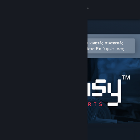
Σύνδεση
Κατάστημα
Κοινότητα
Άνοιγμα στην εφαρμογή Steam για κινητές συσκευές
Για εύκολη αγορά ή προσθήκη στη Λίστα Επιθυμιών σας
Σχετικά
Υποστήριξη
Αλλαγή γλώσσας
Αποκτήστε την εφαρμογή Steam για κινητές συσκευές
Προβολή ιστοσελίδας για υπολογιστές
Easy™ eSports