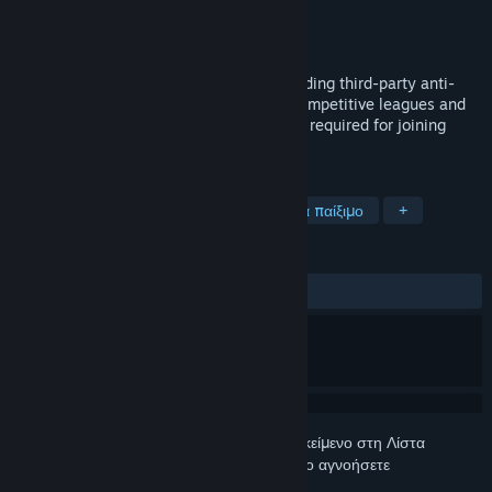
Δημιουργός
EasyAntiCheat Ltd
Εκδότης
EasyAntiCheat Ltd
Κυκλοφορία
19 Σεπ 2006
Keeping games fun! Play fair with the leading third-party anti-
cheat client for Counter-Strike, used in competitive leagues and
tournaments. The Easy™ eSports client is required for joining
those game servers.
ΕΤΙΚΈΤΕΣ
Βοηθητικά προγράμματα
Δωρεάν για παίξιμο
+
ΚΡΙΤΙΚΈΣ
ΌΛΕΣ:
Πολύ θετικές
(80% από 9,552)
Συνδεθείτε
για να προσθέσετε αυτό το αντικείμενο στη Λίστα
Επιθυμιών σας, να το ακολουθήσετε ή να το αγνοήσετε