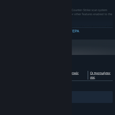
other players.
3. Easy Anti-Cheat eSports will during the runtime of Counter-Strike scan system
registry to detect forbidden modifications, settings or other features enabled to the
game or graphic card drivers.
4. This software is distributed "as is" without any warranties whether expressed or
implied. The creator of this software and Easy Anti-Cheat eSports take no
ΔΙΑΒΑΣΤΕ ΠΕΡΙΣΣΟΤΕΡΑ
responsibility for possible damages or consequences caused by the use of this
software. The user is fully responsible using this software in any way.
Κριτικές πελατών για το Easy™ eSports
Δείτε τις λεπτομέρειες κάθε
Σχετικά με τις κριτικές
Οι προτιμήσεις
γλώσσας
χρηστών
σας
ΌΛΕΣ:
Πολύ θετικές
(80% από 9,552)
Φίλτρα
Οι γλώσσες σας