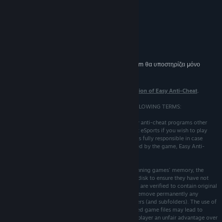
ΠΡΟΤΕΙΝΌΜΕΝΕΣ:
Windows 10
ΛΕΙΤΟΥΡΓΙΚΌ ΣΎΣΤΗΜΑ:
1.2 GHz
ΕΠΕΞΕΡΓΑΣΤΉΣ:
512 MB RAM
ΜΝΉΜΗ:
32 MB
ΓΡΑΦΙΚΆ:
Από την 1η Ιανουαρίου 2024, η εφαρμογή Steam θα υποστηρίζει μόνο
*
Windows 10 και νεότερες εκδόσεις.
Note that
these terms only apply to the eSports version of Easy Anti-Cheat
.
BY USING THIS SOFTWARE YOU AGREE TO THE FOLLOWING TERMS:
1. Easy Anti-Cheat eSports is not compatible with any anti-cheat programs other
than VAC, therefore you must not run Easy Anti-Cheat eSports if you wish to play
with any other anti-cheat at the same time. The user is fully responsible in case
his/her game account or cdkey gets banned or refused by the game, Easy Anti-
Cheat eSports or any other anti-cheat.
2. Easy Anti-Cheat eSports finds game cheats by scanning games' memory, the
system memory and verifying original game files on disk to ensure they have not
been modified. Only games' folders (and subfolders) are verified to contain original
game data. Easy Anti-Cheat eSports may replace or remove permanently any
modified or custom game files found in games' folders (and subfolders). The use of
any custom models, textures, sprites or other modified game files may lead to
permanent ban if they can be considered to give the player an unfair advantage over