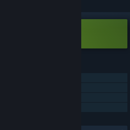
Gratis demo
Spill All Will Fall - Demo
Se det fullstendige spillet
FUNKSJONER
Enkeltspiller
Spilldemo
Steam-prestasjoner
Steam Cloud
SPRÅK