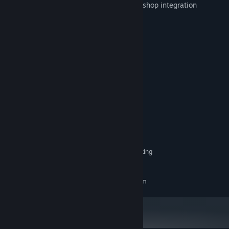
Robust sandbox mode and Steam Workshop integration
Systemkrav
MINIMUM:
Krever en 64-biters prosessor og operativsystem
Win 10 x64
OS:
Ryzen 5 3600, i5 12400
PROSESSOR:
16 GB RAM
MINNE:
GTX 1660 Super
GRAFIKK:
Versjon 11
DIRECTX:
3 GB tilgjengelig plass
LAGRING:
Performance might be
TILLEGGSMERKNADER:
inconsistent on some systems. We will keep working
on it.
ANBEFALT:
Krever en 64-biters prosessor og operativsystem