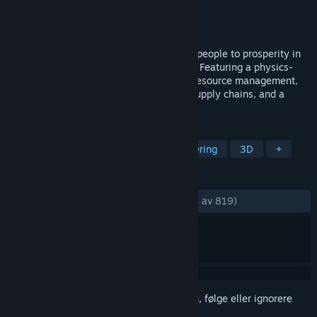
Utvikler
All Parts Connected
Utgiver
tinyBuild
Utgitt
24. mars 2025
Build massive ocean cities and lead your people to prosperity in
this post-apocalyptic survival colony sim. Featuring a physics-
based 3D construction system, complex resource management,
exploration, difficult political decisions, supply chains, and a
robust sandbox mode.
MERKELAPPER
Simulering
Fysikk
Kolonisimulering
3D
+
ANMELDELSER
GJENNOM TIDENE:
Veldig positive
(90 % av 819)
Logg inn
for å legge til på ønskelisten, følge eller ignorere