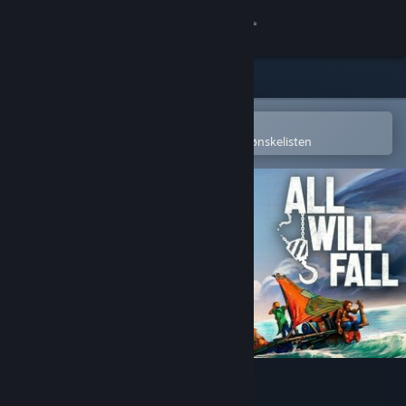
Logg inn
Butikk
Samfunn
Åpne i Steams mobilapp
for å enkelt kjøpe eller legge til på ønskelisten
Om
Kundestøtte
Bytt språk
Skaff deg Steam-appen på mobil
Vis skrivebordsversjon
All Will Fall - Demo