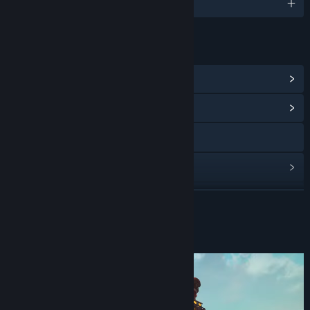
Engelsk og 12 andre
LENKER OG INFORMASJON
Vis Steam-prestasjoner
(11)
Vis samfunnssentral
Discord
Vis diskusjoner
Finn samfunnsgrupper
LES MER
Tittel:
All Will Fall - Demo
Om demoen
Sjanger:
Indie
,
Simulering
,
Strategi
Utgivelsesdato:
24. mars 2025