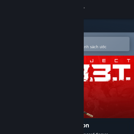
Đăng nhập
Cửa hàng
Cộng đồng
Mở bằng ứng dụng Steam di động
Để dễ dàng mua hoặc thêm vào danh sách ước
Thông tin
Hỗ trợ
Thay đổi ngôn ngữ
Cài ứng dụng Steam di động
Xem web cho desktop
Project L33T: Founders Edition