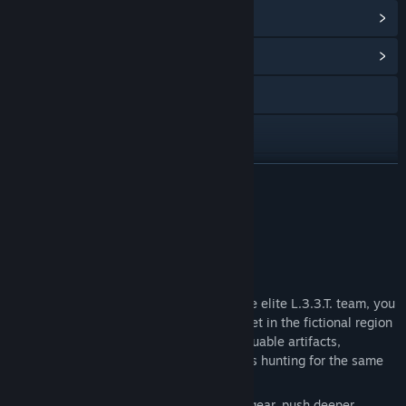
Xem thành tựu Steam
(32)
Hiển thị trung tâm cộng đồng
Đến trang web
Facebook
X
ĐỌC THÊM
YouTube
Về trò chơi này
Discord
PROJECT L33T: FOUNDERS EDITION
Xem lịch sử cập nhật
As a private contractor and member of the elite L.3.3.T. team, you
will deploy into a persistent open world set in the fictional region
Đọc tin liên quan
of Ozersk — a hostile Zone filled with valuable artifacts,
equipment, intelligence, and other players hunting for the same
Xem thảo luận
prize.
Every expedition is a gamble. Bring your gear, push deeper,