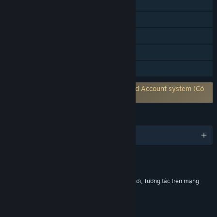
Phối hợp trực tuyến
Nhiều người đa nền tảng
Thành tựu Steam
Mua hàng trong ứng dụng
Chia sẻ gia đình
Yêu cầu tài khoản từ bên thứ 3: Holmgard Account system (Có
thể liên kết với tài khoản Steam)
NGÔN NGỮ
Hỗ trợ 1 ngôn ngữ
Nội dung
Bao gồm yếu tố tương tác
Mua hàng trong trò chơi, Trò chuyện trong trò chơi, Tương tác trên mạng
LIÊN KẾT & THÔNG TIN