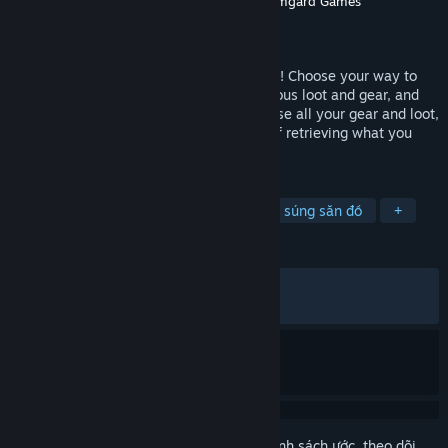
Nhà phát triển
Targetpoint Interactive
,
Holmgard Games
Nhà phát hành
Targetpoint Interactive
Phát hành
23 Thg06, 2026
Join the persistent open world of OZERSK! Choose your way to
play on PvE or PvP servers, fight for precious loot and gear, and
risk it all in a hostile environment. Die, lose all your gear and loot,
then return to the same server in hopes of retrieving what you
lost. This is your story!
THEO NHÃN
Hành động
Nhập vai (RPG)
Bắn súng săn đồ
+
ĐÁNH GIÁ
TRƯỚC NAY:
Trái chiều
(47% trên 516)
GẦN ĐÂY:
Khá tiêu cực
(20% trên 20)
Đăng nhập
để thêm sản phẩm này vào danh sách ước, theo dõi,