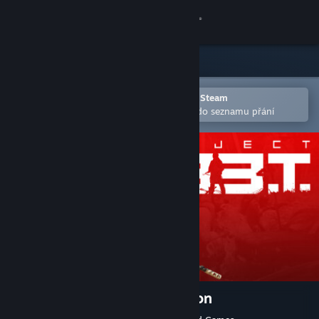
Přihlásit se
Obchod
Komunita
Otevřete v mobilní aplikaci služby Steam
Pro snazší zakoupení nebo přidání do seznamu přání
Informace
Podpora
Změnit jazyk
Mobilní aplikace služby Steam
Desktopová verze stránky
Project L33T: Founders Edition