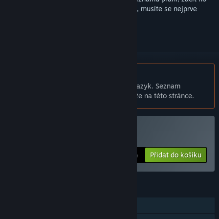
sledovat nebo ho zařadit mezi ignorované, musíte se nejprve
přihlásit
.
Čeština není podporována
Tento produkt nepodporuje Váš místní jazyk. Seznam
podporovaných jazyků je k dispozici níže na této stránce.
Zakoupit Project L33T
Přidat do košíku
$19.99
FUNKCE
Online PvP