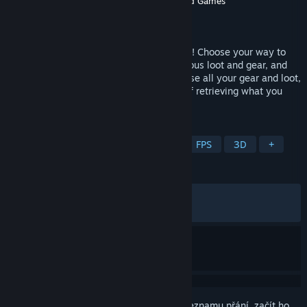
Vývojář
Targetpoint Interactive
,
Holmgard Games
Vydavatel
Targetpoint Interactive
Vydání
23. čvn. 2026
Join the persistent open world of OZERSK! Choose your way to
play on PvE or PvP servers, fight for precious loot and gear, and
risk it all in a hostile environment. Die, lose all your gear and loot,
then return to the same server in hopes of retrieving what you
lost. This is your story!
ZNAČKY
Akční
RPG
Looter shootery
FPS
3D
+
RECENZE
VŠECHNY:
Smíšené
(47 % z 516)
NEDÁVNÉ:
Spíše záporné
(21 % z 19)
Abyste si mohli tento produkt přidat do seznamu přání, začít ho