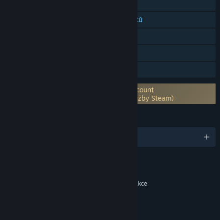
Online kooperace
Multiplatformní režim pro více hráčů
Achievementy
Herní obchod
Sdílení v rodině
Vyžaduje účet třetí strany: Holmgard Account
system (podporuje propojení s účtem služby Steam)
JAZYKY
Podporované jazyky: 1
Obsah
Zahrnuje interaktivní prvky
Nákupy ve hře, Konverzace ve hře, Online interakce
ODKAZY A INFORMACE