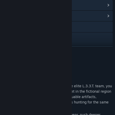
Achievementy ve službě Steam
(32)
Zobrazit komunitní centrum
Navštívit oficiální stránku
Facebook
X
ZJISTIT VÍCE
YouTube
Informace o hře
Discord
PROJECT L33T: FOUNDERS EDITION
Procházet historii aktualizací
As a private contractor and member of the elite L.3.3.T. team, you
will deploy into a persistent open world set in the fictional region
Zobrazit související novinky
of Ozersk — a hostile Zone filled with valuable artifacts,
equipment, intelligence, and other players hunting for the same
Zobrazit diskuze
prize.
Every expedition is a gamble. Bring your gear, push deeper,