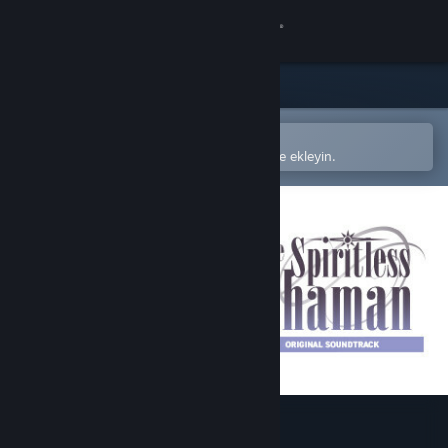
Giriş yap
Mağaza
Topluluk
Steam mobil uygulamasında aç
Kolayca satın alın veya istek listenize ekleyin.
Hakkında
Destek
Dili değiştir
Steam mobil uygulamasını yükle
Masaüstü internet sitesini görüntüle
The Spiritless Shaman OST