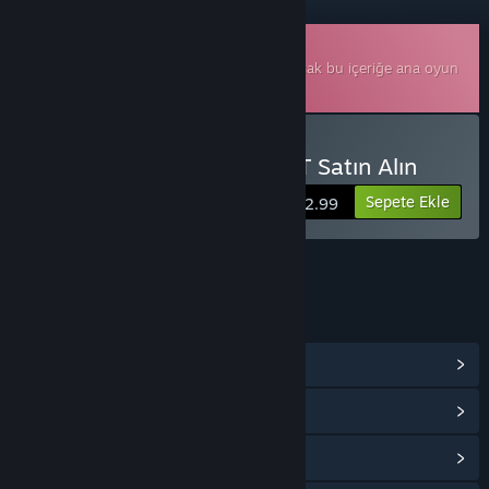
İndirilebilir Oyun Müzikleri
Bu,
The Spiritless Shaman
ek içeriğidir ancak bu içeriğe ana oyun
dahil değildir.
The Spiritless Shaman OST Satın Alın
Sepete Ekle
$2.99
BAĞLANTILAR VE BILGILER
Topluluk Merkezi
Güncelleme geçmişini görüntüle
İlgili haberleri oku