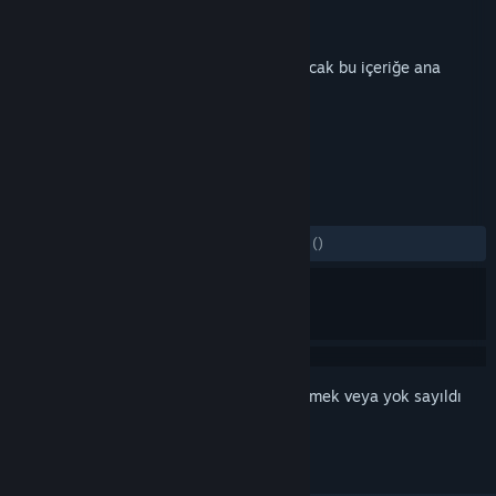
Geliştirici
TALESSHOP Co., Ltd.
Yayıncı
TALESSHOP Co., Ltd.
Yayınlandı:
23 Oca 2024
Bu,
The Spiritless Shaman
ek içeriğidir ancak bu içeriğe ana
oyun dahil değildir.
İNCELEMELER
TÜM ZAMANLAR:
1 kullanıcı incelemesi
()
Bu öğeyi istek listenize eklemek, takip etmek veya yok sayıldı
olarak işaretlemek için
giriş yapın