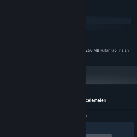
Sistem Gereksinimleri
Windows
macOS
MINIMUM:
50 MB kullanılabilir alan
DEPOLAMA:
Fazladan 250 MB kullanılabilir alan
DEPOLAMA (YÜKSEK KALITELI SES):
gerekli
The Spiritless Shaman OST için müşteri incelemeleri
Kullanıcı incelemeleri hakkında
Tercihleriniz
TÜM ZAMANLAR:
1 kullanıcı incelemesi
()
Filtreler
Dilleriniz