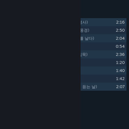
Parça Listelemesi
1
The Spiritless Shaman
(정령없는 정령사)
2:16
2
The Glimmering Landscape
(빛나는 풍경)
2:50
3
A Flight Through This World
(이세계를 날다)
2:04
4
Your Magic
(너의 마법)
0:54
5
The Spirits' Contemplation
(정령의 침묵)
2:36
6
Lively Streets
(활기찬 거리)
1:20
7
Coffee Time
(커피 타임)
1:40
8
Throwing Down
(싸움)
1:42
9
The Day Of Endless Nagging
(잔소리 듣는 날)
2:07
Jenerik
QOB Studio
SANATÇI:
QOB Studio
BESTECI:
talesshop
MÜZIK ŞIRKETI: