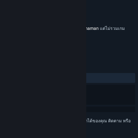
TALESSHOP Co., Ltd.
ผู้พัฒนา
TALESSHOP Co., Ltd.
ผู้จัดจำหน่าย
วางจำหน่ายแล้ว
23 ม.ค. 2024
นี่เป็นเนื้อหาเพิ่มเติมสำหรับ
The Spiritless Shaman
แต่ไม่รวมเกม
หลัก
บทวิจารณ์
ตลอดกาล:
1 บทวิจารณ์จากผู้ใช้
()
เข้าสู่ระบบ
เพื่อเพิ่มผลิตภัณฑ์นี้ลงในสิ่งที่อยากได้ของคุณ ติดตาม หรือ
ทำเครื่องหมายเป็นถูกละเว้น