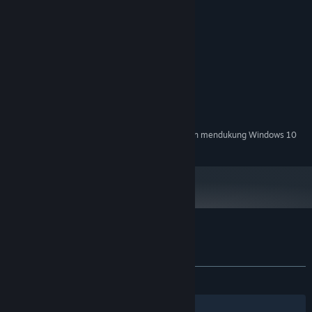
MINIMUM:
Windows 7, 8, 8.1, 10 x64
OS *:
Intel Pentium E2180 (2 * 2000) or
PROSESOR:
equivalent
GeForce 7600 GT (256 MB)
GRAFIS:
DIREKOMENDASIKAN:
Windows 7, 8, 8.1, 10 x64
OS *:
Intel Core i3-3240 (2 * 3400)
PROSESOR:
GeForce 8800 GTS (512 MB)
GRAFIS:
Mulai 1 Januari 2024, Steam Client hanya akan mendukung Windows 10
*
dan versi yang lebih baru.
Ulasan pelanggan untuk Room 601
Tentang ulasan pengguna
Preferensimu
Tidak ada ulasan pengguna
Filter
Bahasamu