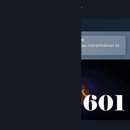
Login
Toko
Komunitas
Buka dengan Aplikasi Seluler Steam
Untuk mempermudah pembelian atau menambahkan ke
wishlist-mu
Tentang
Bantuan
Ubah bahasa
Dapatkan Aplikasi Seluler Steam
Lihat situs web desktop
Room 601