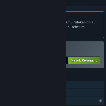
Bhs. Indonesia tidak didukung
Produk ini tidak didukung dalam bahasamu. Silakan tinjau
daftar bahasa yang didukung di bawah ini sebelum
melakukan pembelian.
Beli Room 601
Masuk Keranjang
$1.99
FITUR
Pemain Tunggal
Berbagi dengan Keluarga
Fitur Profil Terbatas