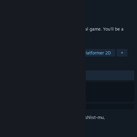
Pengembang
THETABLE Z
Penerbit
THETABLE Z
Dirilis
20 Feb 2026
《Room 601》 is a 2D pixel puzzle survival game. You'll be a
loner, trying to survive in room 601.
TAG
Kasual
RPG
RPG Strategi
Platformer 2D
+
ULASAN
Tidak ada ulasan pengguna
Login
untuk menambahkan item ini ke wishlist-mu,
mengikutinya, atau mengabaikannya