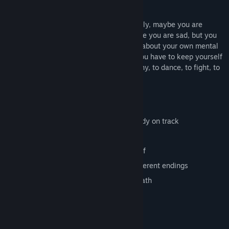
loner, trying to survive in room 601.
You live in room 601, maybe you are lonely, maybe you are
comfortable, maybe you are happy, maybe you are sad, but you
must try to live. You have to always care about your own mental
state, you have to warm your stomach, you have to keep yourself
and the room clean, you have to be healthy, to dance, to fight, to
be free... You will come to your own end.
Look out
Do everything you can to keep your body on track
Time is of the essence
Sometimes you have to change yourself
Different ways of living will lead to different endings
The game has 49 endings including death
Persyaratan Sistem