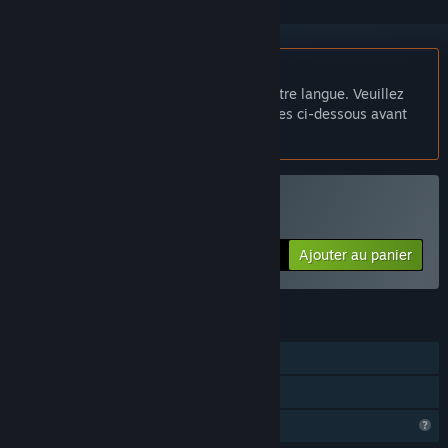
Français non disponible
Ce produit n'est pas disponible dans votre langue. Veuillez
consulter la liste des langues disponibles ci-dessous avant
de l'acheter.
Acheter Room 601
Ajouter au panier
$1.99
FONCTIONNALITÉS
Solo
Partage familial
Fonctionnalités de profil limitées