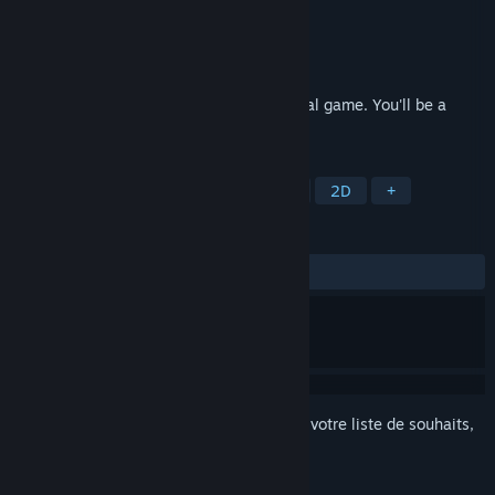
Développement
THETABLE Z
Édition
THETABLE Z
Sorti le
20 févr. 2026
《Room 601》 is a 2D pixel puzzle survival game. You'll be a
loner, trying to survive in room 601.
TAGS
Casual
RPG
RPG de stratégie
2D
+
ÉVALUATIONS
aucune évaluation
Connectez-vous
pour ajouter cet article à votre liste de souhaits,
le suivre ou l'ignorer