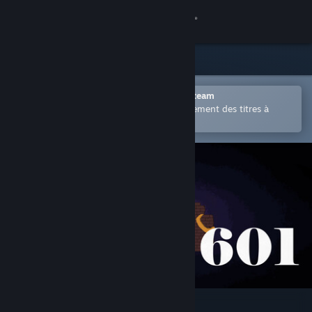
Se connecter
Magasin
Communauté
Ouvrir dans l'application mobile Steam
Permet d'acheter ou d'ajouter facilement des titres à
votre liste de souhaits.
À propos
Support
Changer la langue
Télécharger l'application mobile Steam
Voir version ordi. du site
Room 601