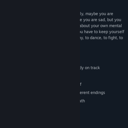
loner, trying to survive in room 601.
You live in room 601, maybe you are lonely, maybe you are
comfortable, maybe you are happy, maybe you are sad, but you
must try to live. You have to always care about your own mental
state, you have to warm your stomach, you have to keep yourself
and the room clean, you have to be healthy, to dance, to fight, to
be free... You will come to your own end.
Look out
Do everything you can to keep your body on track
Time is of the essence
Sometimes you have to change yourself
Different ways of living will lead to different endings
The game has 49 endings including death
Configuration requise