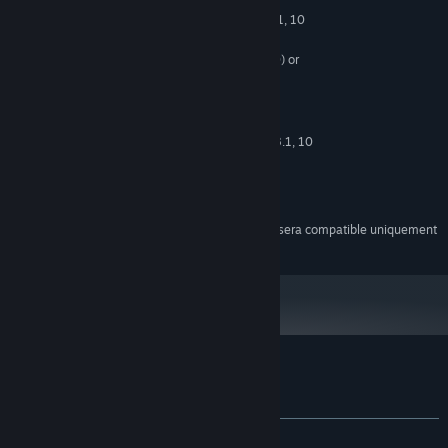
MINIMALE :
Windows 7, 8, 8.1, 10
SYSTÈME D'EXPLOITATION *:
x64
Intel Pentium E2180 (2 * 2000) or
PROCESSEUR :
equivalent
GeForce 7600 GT (256 MB)
GRAPHIQUES :
RECOMMANDÉE :
Windows 7, 8, 8.1, 10
SYSTÈME D'EXPLOITATION *:
x64
Intel Core i3-3240 (2 * 3400)
PROCESSEUR :
GeForce 8800 GTS (512 MB)
GRAPHIQUES :
À compter du 1ᵉʳ janvier 2024, le client Steam sera compatible uniquement
*
avec Windows 10 et ses versions plus récentes.
Évaluations pour Room 601
À propos des évaluations
Vos préférences
aucune évaluation