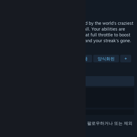
개발자
Chris Hodge
배급사
Chris Hodge
출시일
출시 예정
Race hover machines down tracks inspired by the world's craziest
roller coasters — loops, corkscrews, and all. Your abilities are
combos: punch in face-button sequences at full throttle to boost
and drift past the pack. Fumble the input and your streak's gone.
태그
레이싱
액션
아케이드
복고풍
양식화된
+
평가
사용자 평가 없음
로그인
하셔서 게임을 찜 목록에 추가하거나, 팔로우하거나 또는 제외
로 지정하세요.