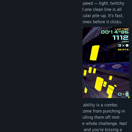
커뮤니티 그룹 찾기
Floor it. This is hover racing at ridiculous speed — tight, twitchy
handling where the track streaks past and one clean line is all
that separates a record lap from a spectacular pile-up. It's fast,
제목:
EigenGauge
it's demanding, and it'll wreck you a few times before it clicks.
장르:
액션
,
레이싱
출시일:
출시 예정
But raw speed only gets you so far. Every ability is a combo.
Boosts, drifts, and special maneuvers all come from punching in
face-button sequences on the fly — and pulling them off mid-
corner, without lifting off the throttle is the whole challenge. Nail
the input and you rocket ahead. Fumble it and you're kissing a