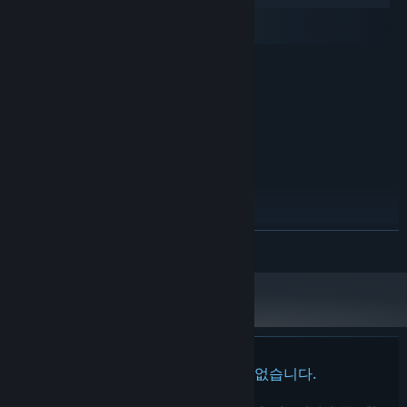
macOS
SteamOS + Linux
A good lap is nice. A stylish one scores more. Chain combos
최소:
together cleanly to build your multiplier and climb the tier ranks
64비트 프로세서와 운영 체제가 필요합니다
— but flub a sequence or clip a wall and your streak's gone. The
Windows 11
운영 체제:
best runs are the ones where every input lands and you never lift
Intel i5
프로세서:
off the throttle.
2 GB RAM
메모리:
Intel® UHD Graphics 610
그래픽:
버전 11
DIRECTX:
2 GB 사용 가능 공간
저장 공간:
권장:
64비트 프로세서와 운영 체제가 필요합니다
더 보기
Windows 11
운영 체제:
Intel i5
프로세서:
2 GB RAM
메모리:
Intel® UHD Graphics 610
그래픽:
버전 11
DIRECTX:
2 GB 사용 가능 공간
저장 공간:
이 제품에는 아직 평가가 없습니다.
Six drivers, six very different rides — from pure speed demons to