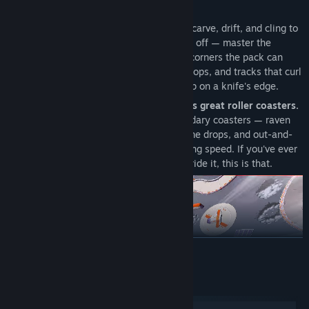
wall.
Handling is razor-sharp. These machines carve, drift, and cling to
the track at speeds that should throw you off — master the
controls and the inputs and you'll thread corners the pack can
only dream about. Wall-rides, loop-the-loops, and tracks that curl
in directions they shouldn't keep every lap on a knife's edge.
Every track is a love letter to the world's great roller coasters.
The layouts borrow their DNA from legendary coasters — raven
turns, pretzel loops, banana rolls, hangtime drops, and out-and-
back twisters — reimagined at hover-racing speed. If you've ever
wanted to
drive
a coaster instead of just ride it, this is that.
더 보기
시스템 요구 사항
Windows