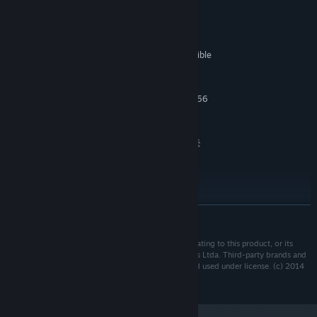
システム要件
最低:
Windows XP / Vista / 7 / 8
OS *:
1,4 GHz Pentium or 100% compatible
プロセッサー:
CPU
1 GB RAM
メモリー:
DX9 Compatible with minumum 256
グラフィック:
MB Video Memory
Version 9.0c
DIRECTX:
ブロードバンドインターネット接続
ネットワーク:
10 GB の空き容量
ストレージ:
MP via internet or network
追記事項:
推奨:
Windows XP / Vista / 7 / 8
OS *:
続きを読む
2,8 GHz Pentium or 100% compatible
プロセッサー:
CPU
Any file, information, content, idea, or other parts relating to this product, or its
4 GB RAM
メモリー:
development or format is proprietary to Reiza Studios Ltda. Third-party brands and
DX9 Compatible with minumum 1 GB
グラフィック:
names are the property of their respective owners and used under license. (c) 2014
Video Memory
STOCK CAR
Version 9.0c
DIRECTX:
ブロードバンドインターネット接続
ネットワーク: