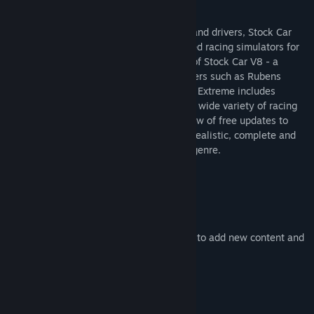
このゲームについて
Developed with support from real teams and drivers, Stock Car
タイトル:
Stock Car Extreme
Extreme is one of the most highly regarded racing simulators for
ジャンル:
レース
,
シミュレーション
,
スポーツ
the PC. In addition to the current season of Stock Car V8 - a
リリース日:
2015年2月11日
brazilian series featuring world class drivers such as Rubens
Barrichello and Ricardo Zonta - Stock Car Extreme includes
several extra series and tracks covering a wide variety of racing
disciplines. It also enjoys a continuous flow of free updates to
further stablish itself as one of the most realistic, complete and
immersive titles in the racing simulation genre.
Features
Realistic racing simulator
Various different racing series
Enjoys continuous flow of free updates to add new content and
improve the game
Light on system requirements